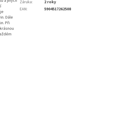
ů a jiných
Záruka
:
2 roky
í
EAN
:
5904517262508
je
in. Dále
n. Při
 krásnou
 každém