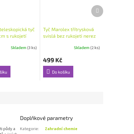
Další
produkt
teleskopická tyč
Tyč Marolex třítrysková
m s rukojetí
svislá bez rukojeti nerez
Skladem
(3 ks)
Skladem
(2 ks)
499 Kč
šíku
Do košíku
Doplňkové parametry
ti půdy a
Kategorie
:
Zahradní chemie