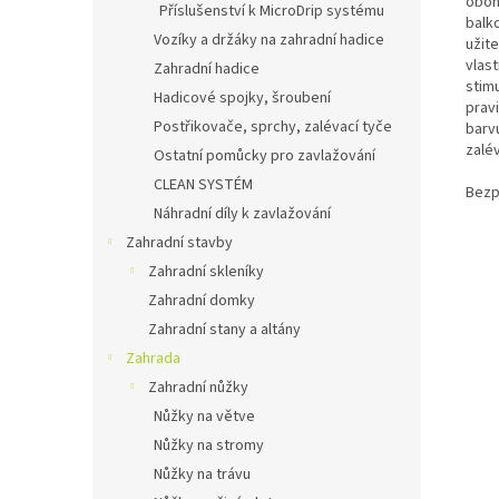
oboh
Příslušenství k MicroDrip systému
balko
Vozíky a držáky na zahradní hadice
užit
vlast
Zahradní hadice
stimu
Hadicové spojky, šroubení
prav
Postřikovače, sprchy, zalévací tyče
barvu
zalév
Ostatní pomůcky pro zavlažování
CLEAN SYSTÉM
Bezp
Náhradní díly k zavlažování
Zahradní stavby
Zahradní skleníky
Zahradní domky
Zahradní stany a altány
Zahrada
Zahradní nůžky
Nůžky na větve
Nůžky na stromy
Nůžky na trávu