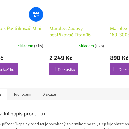
99 Kč
–10 %
ex Postřikovač Mini
Marolex Zádový
Marolex 
postřikovač Titan 16
160-300c
Skladem
(3 ks)
Skladem
(1 ks)
Kč
2 249 Kč
890 Kč
o košíku
Do košíku
Do ko
s
Hodnocení
Diskuze
ailní popis produktu
 přírodní kapalný produkt je vyrobený z vermikompostu, zlepšuje vlastnos