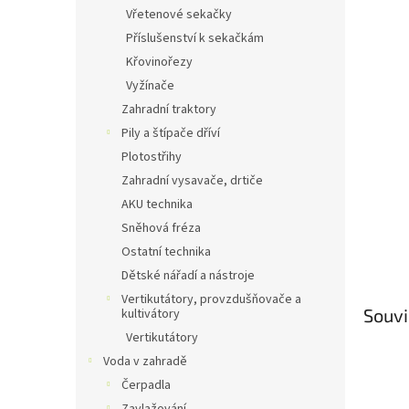
n
Vřetenové sekačky
e
Příslušenství k sekačkám
l
Křovinořezy
Vyžínače
Zahradní traktory
Pily a štípače dříví
Plotostřihy
Zahradní vysavače, drtiče
AKU technika
Sněhová fréza
Ostatní technika
Dětské nářadí a nástroje
Vertikutátory, provzdušňovače a
Souvi
kultivátory
Vertikutátory
Voda v zahradě
Čerpadla