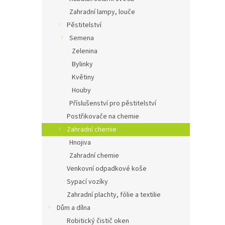
Zahradní lampy, louče
Pěstitelství
Semena
Zelenina
Bylinky
Květiny
Houby
Příslušenství pro pěstitelství
Postřikovače na chemie
Zahradní chemie
Hnojiva
Zahradní chemie
Venkovní odpadkové koše
Sypací vozíky
Zahradní plachty, fólie a textilie
Dům a dílna
Robitický čistič oken