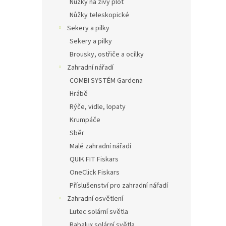
Nůžky na živý plot
Nůžky teleskopické
Sekery a pilky
Sekery a pilky
Brousky, ostřiče a ocílky
Zahradní nářadí
COMBI SYSTÉM Gardena
Hrábě
Rýče, vidle, lopaty
Krumpáče
Sběr
Malé zahradní nářadí
QUIK FIT Fiskars
OneClick Fiskars
Příslušenství pro zahradní nářadí
Zahradní osvětlení
Lutec solární světla
Rabalux solární světla