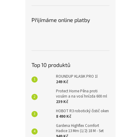
Přijímáme online platby
Top 10 produktů
ROUNDUP KLASIK PRO 1l
249 Kč
Protect Home Pěna proti
vosám a na vosí hnízda 600 ml
239 Kč
HOBOT R3 robotický čistič oken
8 490 Kč
Gardena Highflex Comfort
Hadice 13 Mm (1/2) 18 M - Set
949 Kč