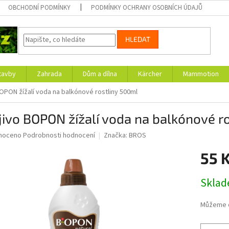
OBCHODNÍ PODMÍNKY
PODMÍNKY OCHRANY OSOBNÍCH ÚDAJŮ
HLEDAT
tavby
Zahrada
Dům a dílna
Kärcher
Mammotion
OPON žížalí voda na balkónové rostliny 500ml
ivo BOPON žížalí voda na balkónové r
né
noceno
Podrobnosti hodnocení
Značka:
BROS
ní
55 
u
Měrná
Skla
cena:
ek.
Můžeme d