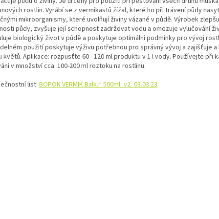
acuje půdu o živiny. Je určený pro použití při pěstování všech druhů muškát
nových rostlin. Vyrábí se z vermikastů žížal, které ho při trávení půdy nasyt
ečnými mikroorganismy, které uvolňují živiny vázané v půdě. Výrobek zlepšu
nosti půdy, zvyšuje její schopnost zadržovat vodu a omezuje vylučování živ
luje biologický život v půdě a poskytuje optimální podmínky pro vývoj rostli
idelném použití poskytuje výživu potřebnou pro správný vývoj a zajišťuje a
 květů. Aplikace: rozpusťte 60 - 120 ml produktu v 1 l vody. Používejte při
ání v množství cca. 100-200 ml roztoku na rostlinu.
ečnostní list:
BOPON VERMIK.Balk.r. 500ml_v2_03.03.23