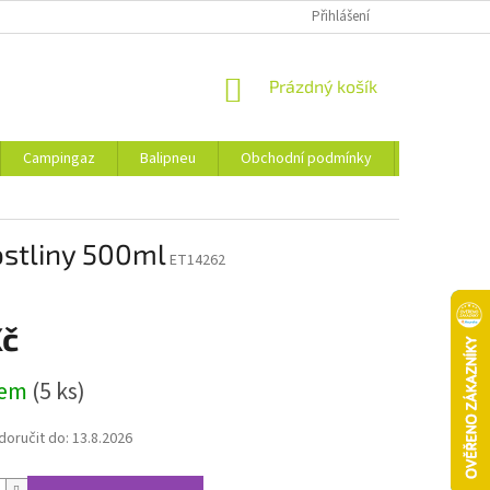
Přihlášení
NÁKUPNÍ
Prázdný košík
KOŠÍK
Campingaz
Balipneu
Obchodní podmínky
Kontakty
ostliny 500ml
ET14262
Kč
dem
(5 ks)
oručit do:
13.8.2026