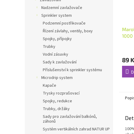
Zavlažování
Nadzemní zavlažovače
Sprinkler system
Podzemní postřikovače
Marol
Řízení závlahy, ventily, boxy
1000
Spojky, přípojky
Trubky
Vodní zásuvky
89 
Sady k zavlažování
Příslušenství k sprinkler systému
D
Microdrip system
Kapače
Trysky rozprašovací
Popi
Spojky, redukce
Trubky, držáky
Sady pro zavlažování balkónů,
Det
záhonů
100%
Systém vertikálních zahrad NATUR UP