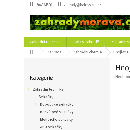
Přejít
604984580
zahrady@balisystem.cz
na
obsah
Zahradní technika
Voda v zahradě
Zahradní s
Domů
Zahrada
Zahradní chemie
Hnojivo B
P
Hnoj
o
Přeskočit
s
Průměr
Neohod
Kategorie
kategorie
t
hodnoce
r
produkt
Zahradní technika
a
je
Sekačky
0,0
n
z
Robotické sekačky
n
5
í
Benzínové sekačky
hvězdič
p
Elektrické sekačky
a
AKU sekačky