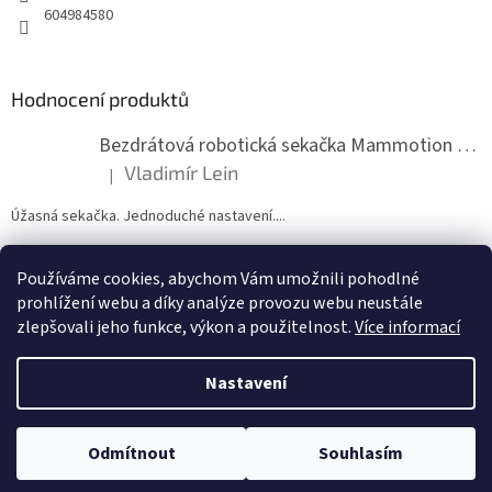
604984580
Hodnocení produktů
Bezdrátová robotická sekačka Mammotion LUBA mini 2 1500
Vladimír Lein
|
Hodnocení produktu je 5 z 5 hvězdiček.
Úžasná sekačka. Jednoduché nastavení....
Používáme cookies, abychom Vám umožnili pohodlné
ZDE NÁM MŮŽETE VLOŽIT HODNOCENÍ
prohlížení webu a díky analýze provozu webu neustále
zlepšovali jeho funkce, výkon a použitelnost.
Více informací
Nastavení
Vytvořil Shoptet
Odmítnout
Souhlasím
Copyright 2026
zahradymorava.cz
. Všechna práva vyhrazena.