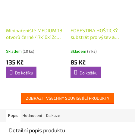
Minipařeniště MEDIUM 18
FORESTINA HOŠTICKÝ
otvorů černé 47x16x12cm
substrát pro výsev a
2ks (48842)
množení 10l
Skladem
(18 ks)
Skladem
(7 ks)
135 Kč
85 Kč
Do košíku
Do košíku
ZOBRAZIT VŠECHNY SOUVISEJÍCÍ PRODUKTY
Popis
Hodnocení
Diskuze
Detailní popis produktu