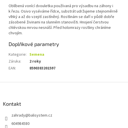
Oblíbená vonící dvouletka používaná pro výsadbu na záhony i
k řezu. Osivo vyséváme řídce, substrát udržujeme stejnoměrně
vlhký a až do vzejití zastíněný. Rostlinám se daří v půdě dobře
zásobené živinami na slunném stanovišti. Hnojení čerstvou
chlévskou mrvou nesnáší. Před holomrazy rostliny chráníme
chvojím.
Doplňkové parametry
Kategorie
:
Semena
Záruka
:
2 roky
EAN
:
8590383201597
Z
á
p
a
Kontakt
t
zahrady
@
balisystem.cz
í
604984580