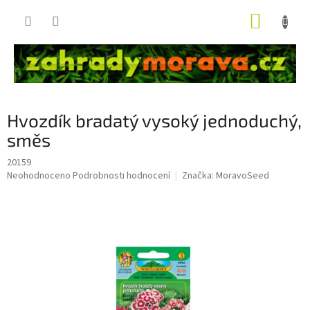
Přejít
NÁKUP
na
obsah
KOŠÍK
Hvozdík bradatý vysoký jednoduchý,
směs
20159
Průměrné
Neohodnoceno
Podrobnosti hodnocení
Značka:
MoravoSeed
hodnocení
produktu
je
0,0
z
5
hvězdiček.