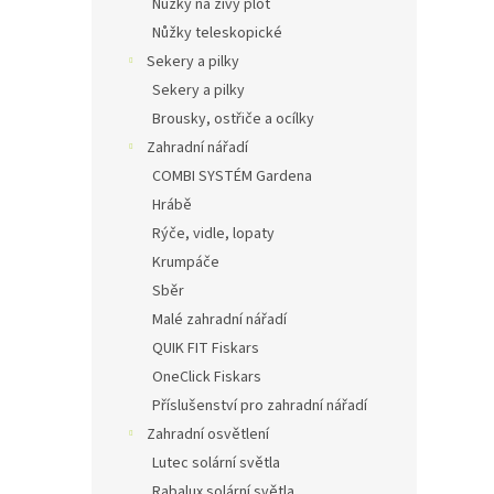
Nůžky na živý plot
Nůžky teleskopické
Sekery a pilky
Sekery a pilky
Brousky, ostřiče a ocílky
Zahradní nářadí
COMBI SYSTÉM Gardena
Hrábě
Rýče, vidle, lopaty
Krumpáče
Sběr
Malé zahradní nářadí
QUIK FIT Fiskars
OneClick Fiskars
Příslušenství pro zahradní nářadí
Zahradní osvětlení
Lutec solární světla
Rabalux solární světla