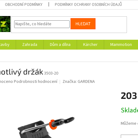
OBCHODNÍ PODMÍNKY
PODMÍNKY OCHRANY OSOBNÍCH ÚDAJŮ
HLEDAT
tavby
Zahrada
Dům a dílna
Kärcher
Mammotion
otlivý držák
3503-20
né
noceno
Podrobnosti hodnocení
Značka:
GARDENA
ní
203
u
Měrná
Skla
cena:
ek.
Můžeme d