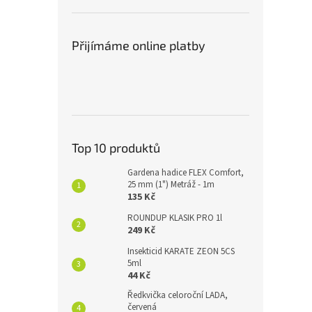
Přijímáme online platby
Top 10 produktů
Gardena hadice FLEX Comfort,
25 mm (1") Metráž - 1m
135 Kč
ROUNDUP KLASIK PRO 1l
249 Kč
Insekticid KARATE ZEON 5CS
5ml
44 Kč
Ředkvička celoroční LADA,
červená