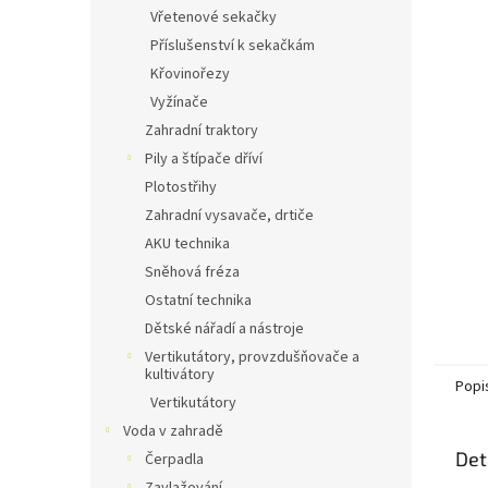
n
Vřetenové sekačky
e
Příslušenství k sekačkám
l
Křovinořezy
Vyžínače
Zahradní traktory
Pily a štípače dříví
Plotostřihy
Zahradní vysavače, drtiče
AKU technika
Sněhová fréza
Ostatní technika
Dětské nářadí a nástroje
Vertikutátory, provzdušňovače a
kultivátory
Popi
Vertikutátory
Voda v zahradě
Det
Čerpadla