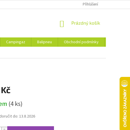
Přihlášení
NÁKUPNÍ
Prázdný košík
KOŠÍK
Campingaz
Balipneu
Obchodní podmínky
Kontakty
 Kč
dem
(4 ks)
oručit do:
13.8.2026