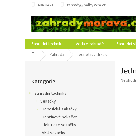
Přejít
604984580
zahrady@balisystem.cz
na
obsah
Zahradní technika
Voda v zahradě
Zahradní s
Domů
Zahrada
Jednotlivý držák
P
Jedn
o
Přeskočit
s
Průměr
Neohod
Kategorie
kategorie
t
hodnoce
r
produkt
Zahradní technika
a
je
Sekačky
0,0
n
z
Robotické sekačky
n
5
í
Benzínové sekačky
hvězdič
p
Elektrické sekačky
a
AKU sekačky