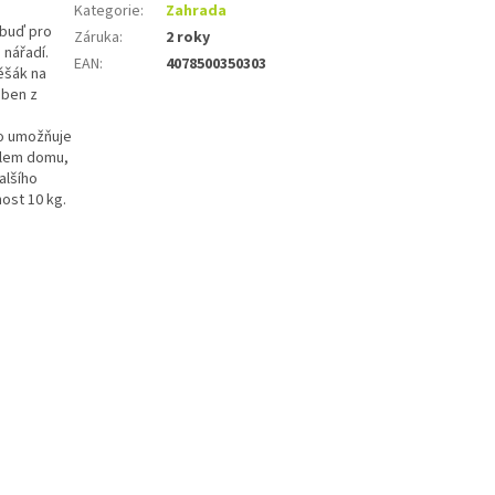
Kategorie
:
Zahrada
 buď pro
Záruka
:
2 roky
 nářadí.
EAN
:
4078500350303
ěšák na
oben z
To umožňuje
olem domu,
alšího
ost 10 kg.