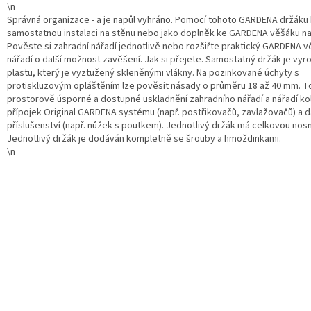
\n
Správná organizace - a je napůl vyhráno. Pomocí tohoto GARDENA držáku
samostatnou instalaci na stěnu nebo jako doplněk ke GARDENA věšáku na
Pověste si zahradní nářadí jednotlivě nebo rozšiřte praktický GARDENA v
nářadí o další možnost zavěšení. Jak si přejete. Samostatný držák je vyr
plastu, který je vyztužený skleněnými vlákny. Na pozinkované úchyty s
protiskluzovým opláštěním lze pověsit násady o průměru 18 až 40 mm. 
prostorově úsporné a dostupné uskladnění zahradního nářadí a nářadí k
přípojek Original GARDENA systému (např. postřikovačů, zavlažovačů) a d
příslušenství (např. nůžek s poutkem). Jednotlivý držák má celkovou nosn
Jednotlivý držák je dodáván kompletně se šrouby a hmoždinkami.
\n