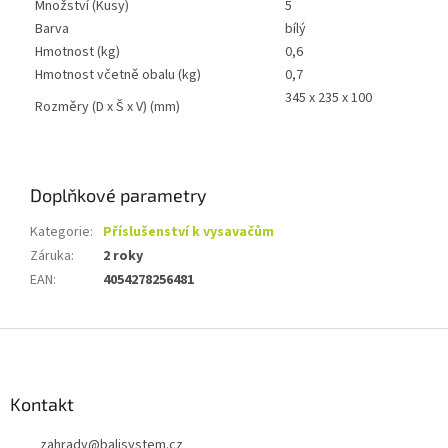
Množství (Kusy)
5
Barva
bílý
Hmotnost (kg)
0,6
Hmotnost včetně obalu (kg)
0,7
345 x 235 x 100
Rozměry (D x Š x V) (mm)
Doplňkové parametry
Kategorie
:
Příslušenství k vysavačům
Záruka
:
2 roky
EAN
:
4054278256481
Z
á
p
a
Kontakt
t
zahrady
@
balisystem.cz
í