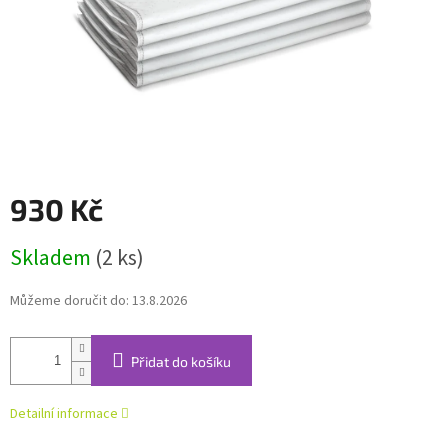
930 Kč
Měrná
Skladem
(2 ks)
cena:
Můžeme doručit do:
13.8.2026
Přidat do košíku
Detailní informace