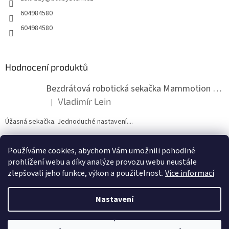
604984580
604984580
Hodnocení produktů
Bezdrátová robotická sekačka Mammotion LUBA mini 2 1500
Vladimír Lein
|
Hodnocení produktu je 5 z 5 hvězdiček.
Úžasná sekačka. Jednoduché nastavení....
Používáme cookies, abychom Vám umožnili pohodlné
ZDE NÁM MŮŽETE VLOŽIT HODNOCENÍ
prohlížení webu a díky analýze provozu webu neustále
zlepšovali jeho funkce, výkon a použitelnost.
Více informací
Nastavení
Vytvořil Shoptet