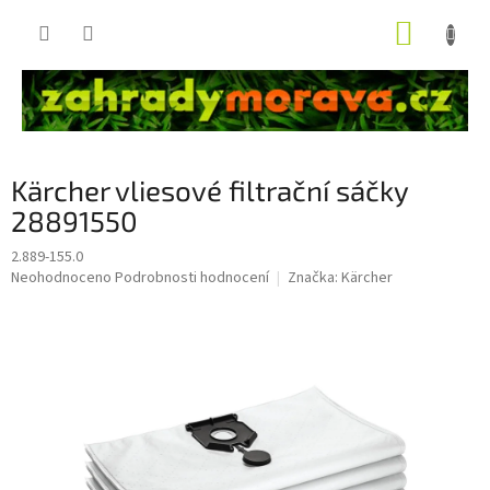
Přejít
NÁKUP
na
obsah
KOŠÍK
Kärcher vliesové filtrační sáčky
28891550
2.889-155.0
Průměrné
Neohodnoceno
Podrobnosti hodnocení
Značka:
Kärcher
hodnocení
produktu
je
0,0
z
5
hvězdiček.