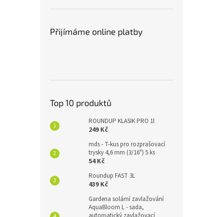
Přijímáme online platby
Top 10 produktů
ROUNDUP KLASIK PRO 1l
249 Kč
mds - T-kus pro rozprašovací
trysky 4,6 mm (3/16") 5 ks
54 Kč
Roundup FAST 3L
439 Kč
Gardena solární zavlažování
AquaBloom L - sada,
automatický zavlažovací