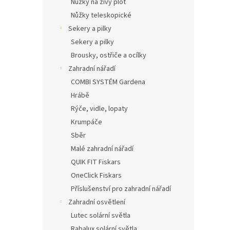
Nůžky na živý plot
Nůžky teleskopické
Sekery a pilky
Sekery a pilky
Brousky, ostřiče a ocílky
Zahradní nářadí
COMBI SYSTÉM Gardena
Hrábě
Rýče, vidle, lopaty
Krumpáče
Sběr
Malé zahradní nářadí
QUIK FIT Fiskars
OneClick Fiskars
Příslušenství pro zahradní nářadí
Zahradní osvětlení
Lutec solární světla
Rabalux solární světla