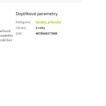
Doplňkové parametry
Kategorie
:
Spojky, přípojky
Záruka
:
2 roky
ečnosti
EAN
:
4078500277808
 snadného
trubí bez