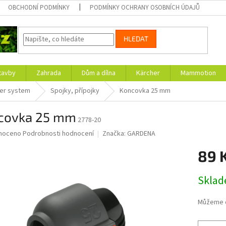
OBCHODNÍ PODMÍNKY
PODMÍNKY OCHRANY OSOBNÍCH ÚDAJŮ
HLEDAT
tavby
Zahrada
Dům a dílna
Kärcher
Mammotion
ler system
Spojky, přípojky
Koncovka 25 mm
covka 25 mm
2778-20
né
noceno
Podrobnosti hodnocení
Značka:
GARDENA
ní
89 
u
Měrná
Skla
cena:
ek.
Můžeme d