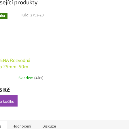
sející produkty
Kód:
2793-20
nka
ENA Rozvodná
ka 25mm, 50m
Skladem
(4 ks)
5 Kč
o košíku
s
Hodnocení
Diskuze