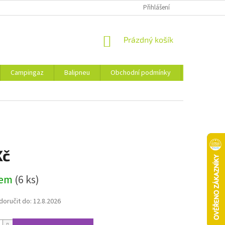
Přihlášení
NÁKUPNÍ
Prázdný košík
KOŠÍK
Campingaz
Balipneu
Obchodní podmínky
Kontakty
Kč
dem
(6 ks)
oručit do:
12.8.2026