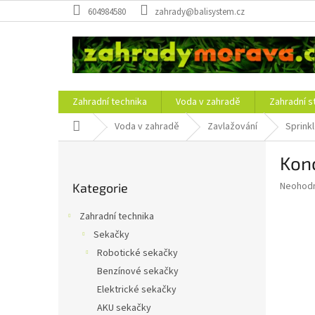
Přejít
604984580
zahrady@balisystem.cz
na
obsah
Zahradní technika
Voda v zahradě
Zahradní s
Domů
Voda v zahradě
Zavlažování
Sprink
P
Kon
o
Přeskočit
s
Průměr
Neohod
Kategorie
kategorie
t
hodnoce
r
produkt
Zahradní technika
a
je
Sekačky
0,0
n
z
Robotické sekačky
n
5
í
Benzínové sekačky
hvězdič
p
Elektrické sekačky
a
AKU sekačky