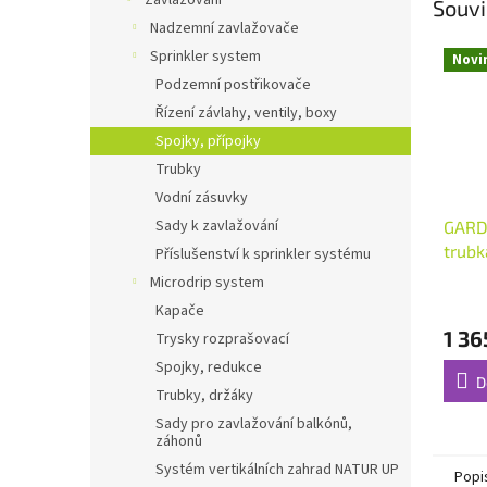
Zavlažování
Souvi
Nadzemní zavlažovače
Sprinkler system
Novi
Podzemní postřikovače
Řízení závlahy, ventily, boxy
Spojky, přípojky
Trubky
Vodní zásuvky
Sady k zavlažování
GARD
trub
Příslušenství k sprinkler systému
Microdrip system
Kapače
1 36
Trysky rozprašovací
Spojky, redukce
D
Trubky, držáky
Sady pro zavlažování balkónů,
záhonů
Systém vertikálních zahrad NATUR UP
Popi