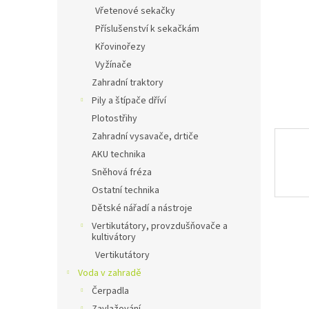
n
Vřetenové sekačky
e
Příslušenství k sekačkám
l
Křovinořezy
Vyžínače
Zahradní traktory
Pily a štípače dříví
Plotostřihy
Zahradní vysavače, drtiče
AKU technika
Sněhová fréza
Ostatní technika
Dětské nářadí a nástroje
Vertikutátory, provzdušňovače a
kultivátory
Vertikutátory
Voda v zahradě
Čerpadla