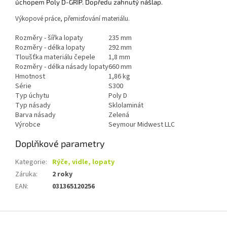
úchopem Poly D-GRIP. Dopředu zahnutý nášlap.
Výkopové práce, přemisťování materiálu.
Rozměry - šířka lopaty
235 mm
Rozměry - délka lopaty
292 mm
Tloušťka materiálu čepele
1,8 mm
Rozměry - délka násady lopaty
660 mm
Hmotnost
1,86 kg
Série
S300
Typ úchytu
Poly D
Typ násady
Sklolaminát
Barva násady
Zelená
Výrobce
Seymour Midwest LLC
Doplňkové parametry
Kategorie
:
Rýče, vidle, lopaty
Záruka
:
2 roky
EAN
:
031365120256
Z