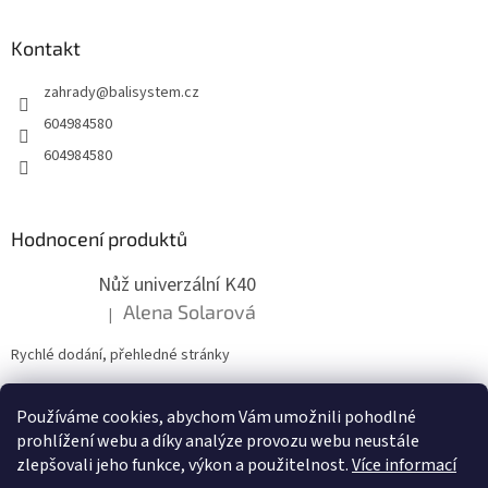
á
p
a
Kontakt
t
zahrady
@
balisystem.cz
í
604984580
604984580
Hodnocení produktů
Nůž univerzální K40
Alena Solarová
|
Hodnocení produktu je 5 z 5 hvězdiček.
Rychlé dodání, přehledné stránky
Používáme cookies, abychom Vám umožnili pohodlné
ZDE NÁM MŮŽETE VLOŽIT HODNOCENÍ
prohlížení webu a díky analýze provozu webu neustále
zlepšovali jeho funkce, výkon a použitelnost.
Více informací