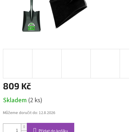
809 Kč
Měrná
Skladem
(2 ks)
cena:
Můžeme doručit do:
12.8.2026
Přidat do košíku