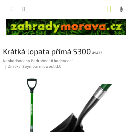
Přejít
NÁKUP
na
obsah
KOŠÍK
Krátká lopata přímá S300
49433
Průměrné
Neohodnoceno
Podrobnosti hodnocení
hodnocení
Značka:
Seymour midwest LLC
produktu
je
0,0
z
5
hvězdiček.