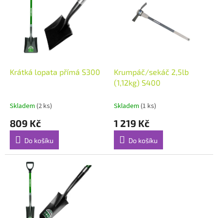
p
o
i
d
s
u
p
k
r
t
o
ů
d
Krátká lopata přímá S300
Krumpáč/sekáč 2,5lb
u
(1,12kg) S400
k
t
Skladem
(2 ks)
Skladem
(1 ks)
ů
809 Kč
1 219 Kč
Do košíku
Do košíku