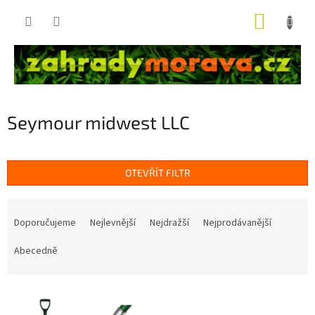
Přejít
NÁKUP
na
obsah
KOŠÍK
Seymour midwest LLC
OTEVŘÍT FILTR
Ř
a
Doporučujeme
Nejlevnější
Nejdražší
Nejprodávanější
z
e
Abecedně
n
í
V
p
ý
r