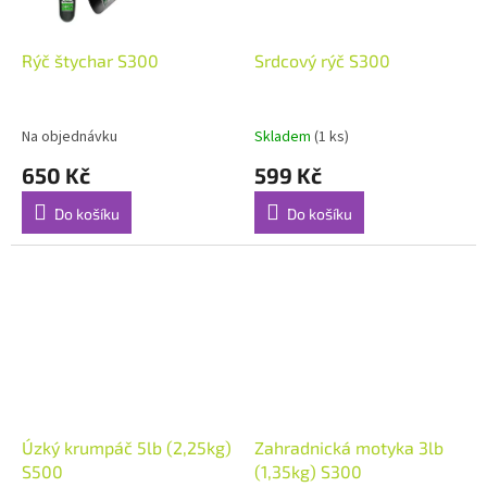
Rýč štychar S300
Srdcový rýč S300
Na objednávku
Skladem
(1 ks)
650 Kč
599 Kč
Do košíku
Do košíku
Úzký krumpáč 5lb (2,25kg)
Zahradnická motyka 3lb
S500
(1,35kg) S300