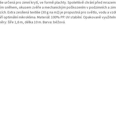
lie určená pro zimní krytí, ve formě plachty. Spolehlivě chrání před mraze
ým sněhem, okusem zvěře a mechanickým poškozením v podzimních a zim
ích. Extra zesílená textilie (30 g na m2) je propustná pro světlo, vodu a vzd
ří optimální mikroklima. Materiál: 100% PP. UV stabilní. Opakovaně využiteln
ěry: šíře 1,6 m, délka 10 m. Barva: béžová.