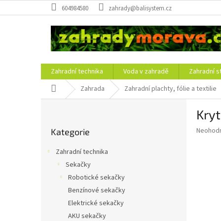
Přejít
604984580
zahrady@balisystem.cz
na
obsah
Zahradní technika
Voda v zahradě
Zahradní s
Domů
Zahrada
Zahradní plachty, fólie a textilie
P
Kry
o
Přeskočit
s
Průměr
Neohod
Kategorie
kategorie
t
hodnoce
r
produkt
Zahradní technika
a
je
Sekačky
0,0
n
z
Robotické sekačky
n
5
í
Benzínové sekačky
hvězdič
p
Elektrické sekačky
a
AKU sekačky