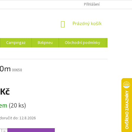
Přihlášení
NÁKUPNÍ
Prázdný košík
KOŠÍK
Campingaz
Balipneu
Obchodní podmínky
Kontakty
10m
00658
 Kč
dem
(20 ks)
oručit do:
12.8.2026