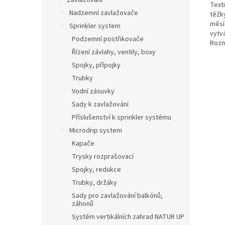
Zavlažování
Texti
Nadzemní zavlažovače
těžk
měsíc
Sprinkler system
vytvá
Podzemní postřikovače
Rozm
Řízení závlahy, ventily, boxy
Spojky, přípojky
Trubky
Vodní zásuvky
Sady k zavlažování
Příslušenství k sprinkler systému
Microdrip system
Kapače
Trysky rozprašovací
Spojky, redukce
Trubky, držáky
Sady pro zavlažování balkónů,
záhonů
Systém vertikálních zahrad NATUR UP