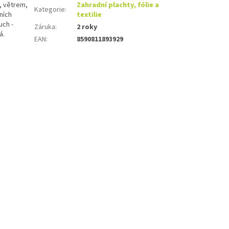
m, větrem,
Zahradní plachty, fólie a
Kategorie
:
ních
textilie
uch -
Záruka
:
2 roky
á.
EAN
:
8590811893929