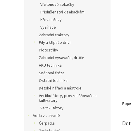
n
Vřetenové sekačky
e
Příslušenství k sekačkám
l
Křovinořezy
Vyžínače
Zahradní traktory
Pily a štípače dříví
Plotostřihy
Zahradní vysavače, drtiče
AKU technika
Sněhová fréza
Ostatní technika
Dětské nářadí a nástroje
Vertikutátory, provzdušňovače a
kultivátory
Popi
Vertikutátory
Voda v zahradě
Det
Čerpadla