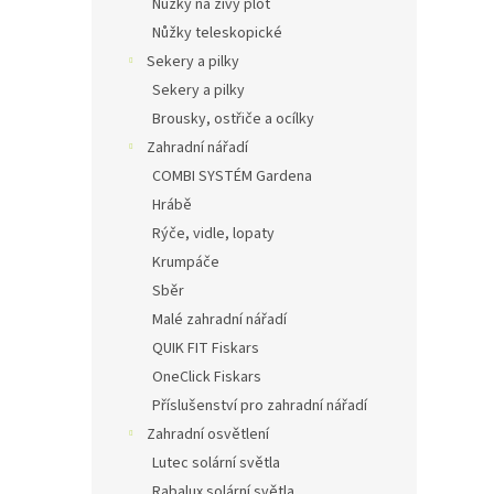
Nůžky na živý plot
Nůžky teleskopické
Sekery a pilky
Sekery a pilky
Brousky, ostřiče a ocílky
Zahradní nářadí
COMBI SYSTÉM Gardena
Hrábě
Rýče, vidle, lopaty
Krumpáče
Sběr
Malé zahradní nářadí
QUIK FIT Fiskars
OneClick Fiskars
Příslušenství pro zahradní nářadí
Zahradní osvětlení
Lutec solární světla
Rabalux solární světla