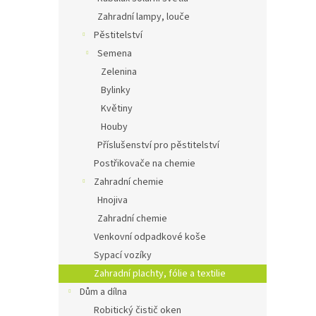
Zahradní lampy, louče
Pěstitelství
Semena
Zelenina
Bylinky
Květiny
Houby
Příslušenství pro pěstitelství
Postřikovače na chemie
Zahradní chemie
Hnojiva
Zahradní chemie
Venkovní odpadkové koše
Sypací vozíky
Zahradní plachty, fólie a textilie
Dům a dílna
Robitický čistič oken