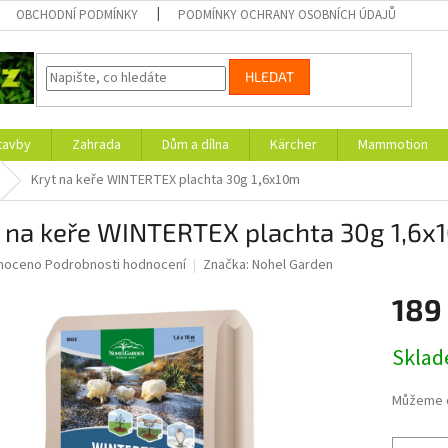
OBCHODNÍ PODMÍNKY
PODMÍNKY OCHRANY OSOBNÍCH ÚDAJŮ
HLEDAT
tavby
Zahrada
Dům a dílna
Kärcher
Mammotion
Kryt na keře WINTERTEX plachta 30g 1,6x10m
t na keře WINTERTEX plachta 30g 1,6x
né
noceno
Podrobnosti hodnocení
Značka:
Nohel Garden
ní
189
u
Měrná
Skla
cena:
ek.
Můžeme d