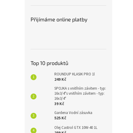
Přijímáme online platby
Top 10 produktů
ROUNDUP KLASIK PRO 1l
249 Kč
SPOJKA s vnitřním závitem - typ:
16x3/4"s vnitřním závitem - typ:
16x3/4"
39 Kč
Gardena Vodní zásuvka
525 Kč
Olej Castrol GTX 10W-40 1L