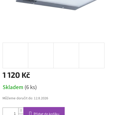
1 120 Kč
Měrná
Skladem
(6 ks)
cena:
Můžeme doručit do:
12.8.2026
Přidat do košíku