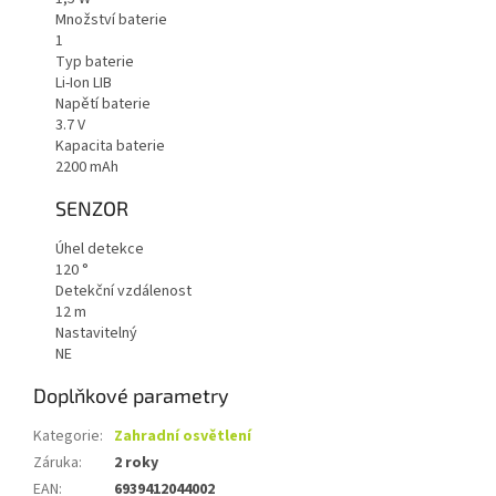
Množství baterie
1
Typ baterie
Li-Ion LIB
Napětí baterie
3.7
V
Kapacita baterie
2200
mAh
SENZOR
Úhel detekce
120
°
Detekční vzdálenost
12 m
Nastavitelný
NE
Doplňkové parametry
Kategorie
:
Zahradní osvětlení
Záruka
:
2 roky
EAN
:
6939412044002