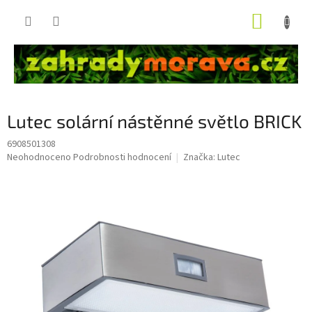
Přejít
NÁKUP
na
obsah
KOŠÍK
Lutec solární nástěnné světlo BRICK
6908501308
Průměrné
Neohodnoceno
Podrobnosti hodnocení
Značka:
Lutec
hodnocení
produktu
je
0,0
z
5
hvězdiček.