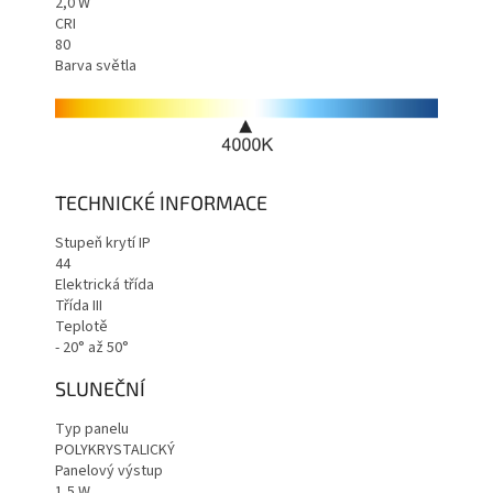
2,0
W
CRI
80
Barva světla
TECHNICKÉ INFORMACE
Stupeň krytí IP
44
Elektrická třída
Třída
III
Teplotě
- 20
° až
50
°
SLUNEČNÍ
Typ panelu
POLYKRYSTALICKÝ
Panelový výstup
1,5
W