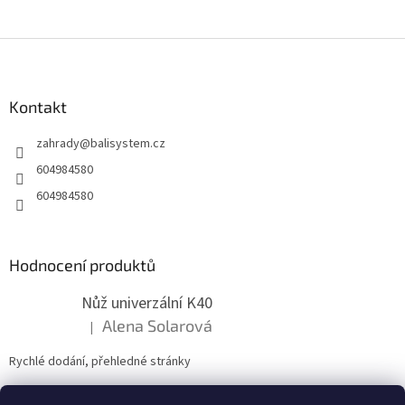
Z
á
p
a
Kontakt
t
zahrady
@
balisystem.cz
í
604984580
604984580
Hodnocení produktů
Nůž univerzální K40
Alena Solarová
|
Hodnocení produktu je 5 z 5 hvězdiček.
Rychlé dodání, přehledné stránky