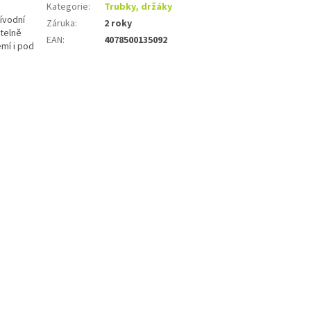
Kategorie
:
Trubky, držáky
ívodní
Záruka
:
2 roky
ětelně
EAN
:
4078500135092
mí i pod