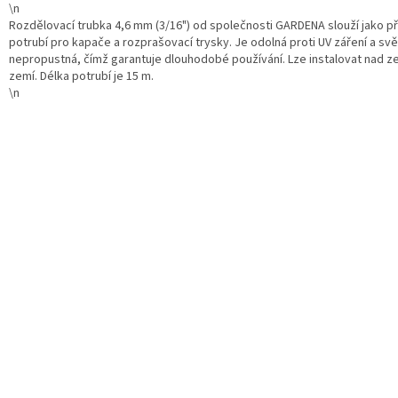
\n
Rozdělovací trubka 4,6 mm (3/16") od společnosti GARDENA slouží jako př
potrubí pro kapače a rozprašovací trysky. Je odolná proti UV záření a sv
nepropustná, čímž garantuje dlouhodobé používání. Lze instalovat nad ze
zemí. Délka potrubí je 15 m.
\n