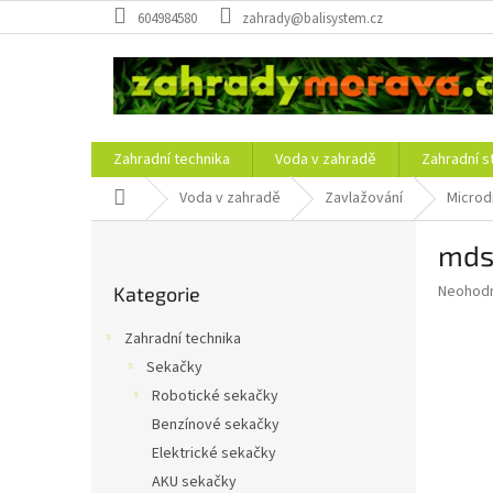
Přejít
604984580
zahrady@balisystem.cz
na
obsah
Zahradní technika
Voda v zahradě
Zahradní s
Domů
Voda v zahradě
Zavlažování
Microd
P
mds 
o
Přeskočit
s
Průměr
Neohod
Kategorie
kategorie
t
hodnoce
r
produkt
Zahradní technika
a
je
Sekačky
0,0
n
z
Robotické sekačky
n
5
í
Benzínové sekačky
hvězdič
p
Elektrické sekačky
a
AKU sekačky