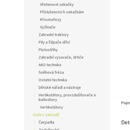
n
Vřetenové sekačky
e
Příslušenství k sekačkám
l
Křovinořezy
Vyžínače
Zahradní traktory
Pily a štípače dříví
Plotostřihy
Zahradní vysavače, drtiče
AKU technika
Sněhová fréza
Ostatní technika
Dětské nářadí a nástroje
Vertikutátory, provzdušňovače a
kultivátory
Popi
Vertikutátory
Voda v zahradě
Det
Čerpadla