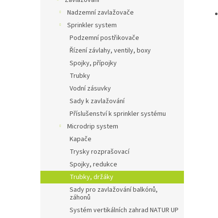
Zavlažování
Nadzemní zavlažovače
Sprinkler system
Podzemní postřikovače
Řízení závlahy, ventily, boxy
Spojky, přípojky
Trubky
Vodní zásuvky
Sady k zavlažování
Příslušenství k sprinkler systému
Microdrip system
Kapače
Trysky rozprašovací
Spojky, redukce
Trubky, držáky
Sady pro zavlažování balkónů,
záhonů
Systém vertikálních zahrad NATUR UP