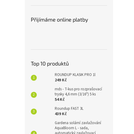
Přijímáme online platby
Top 10 produktů
ROUNDUP KLASIK PRO 1l
249 Kč
mds - T-kus pro rozprašovací
trysky 4,6 mm (3/16") 5 ks
54 Kč
Roundup FAST 3L
439 Kč
Gardena solární zavlažování
AquaBloom L - sada,
automatický zavlažovací