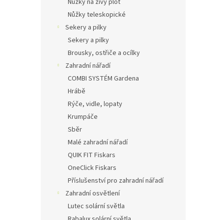
Nůžky na živý plot
Nůžky teleskopické
Sekery a pilky
Sekery a pilky
Brousky, ostřiče a ocílky
Zahradní nářadí
COMBI SYSTÉM Gardena
Hrábě
Rýče, vidle, lopaty
Krumpáče
Sběr
Malé zahradní nářadí
QUIK FIT Fiskars
OneClick Fiskars
Příslušenství pro zahradní nářadí
Zahradní osvětlení
Lutec solární světla
Rabalux solární světla