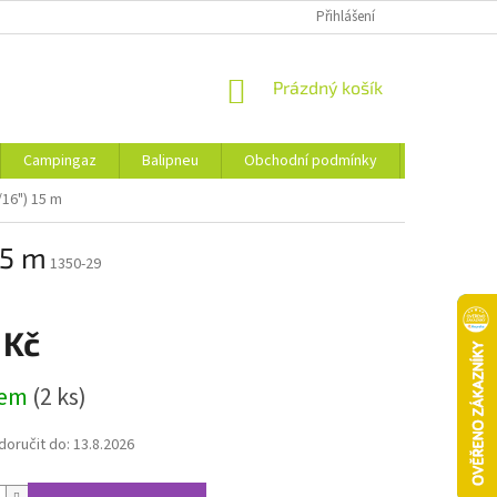
Přihlášení
NÁKUPNÍ
Prázdný košík
KOŠÍK
Campingaz
Balipneu
Obchodní podmínky
Kontakty
/16") 15 m
15 m
1350-29
 Kč
dem
(2 ks)
oručit do:
13.8.2026