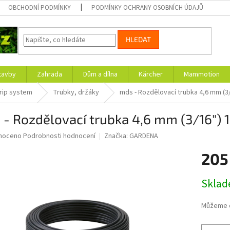
OBCHODNÍ PODMÍNKY
PODMÍNKY OCHRANY OSOBNÍCH ÚDAJŮ
HLEDAT
tavby
Zahrada
Dům a dílna
Kärcher
Mammotion
rip system
Trubky, držáky
mds - Rozdělovací trubka 4,6 mm (3
- Rozdělovací trubka 4,6 mm (3/16") 
né
noceno
Podrobnosti hodnocení
Značka:
GARDENA
ní
205
u
Měrná
Skla
cena:
ek.
Můžeme d