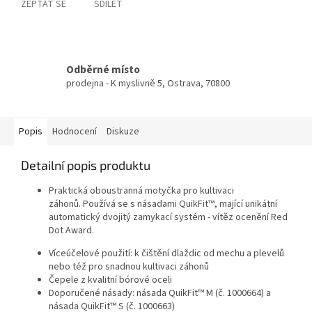
ZEPTAT SE
SDÍLET
Odběrné místo
prodejna - K myslivně 5, Ostrava, 70800
Popis
Hodnocení
Diskuze
Detailní popis produktu
Praktická oboustranná motyčka pro kultivaci
záhonů. Používá se s násadami QuikFit™, mající unikátní
automatický dvojitý zamykací systém - vítěz ocenění Red
Dot Award.
Víceúčelové použití: k čištění dlaždic od mechu a plevelů
nebo též pro snadnou kultivaci záhonů
Čepele z kvalitní bórové oceli
Doporučené násady: násada QuikFit™ M (č. 1000664) a
násada QuikFit™ S (č. 1000663)