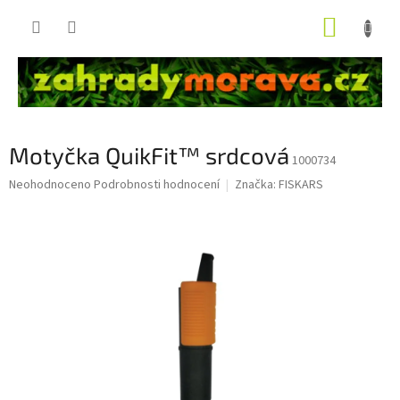
Přejít
NÁKUP
na
obsah
KOŠÍK
Motyčka QuikFit™ srdcová
1000734
Průměrné
Neohodnoceno
Podrobnosti hodnocení
Značka:
FISKARS
hodnocení
produktu
je
0,0
z
5
hvězdiček.