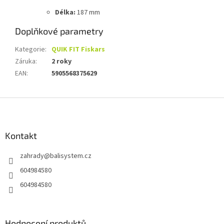
Délka:
187 mm
Doplňkové parametry
Kategorie
:
QUIK FIT Fiskars
Záruka
:
2 roky
EAN
:
5905568375629
Z
á
p
a
Kontakt
t
zahrady
@
balisystem.cz
í
604984580
604984580
Hodnocení produktů