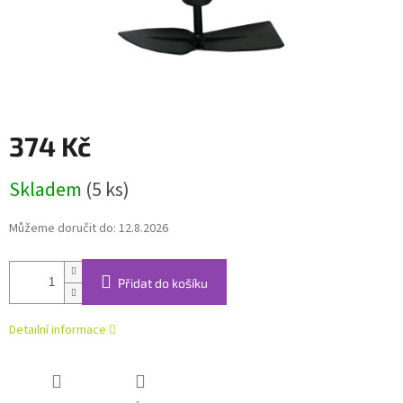
374 Kč
Měrná
Skladem
(5 ks)
cena:
Můžeme doručit do:
12.8.2026
Přidat do košíku
Detailní informace