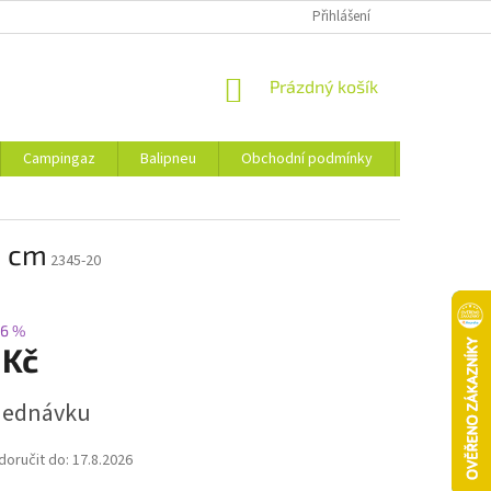
Přihlášení
NÁKUPNÍ
Prázdný košík
KOŠÍK
Campingaz
Balipneu
Obchodní podmínky
Kontakty
8 cm
2345-20
6 %
 Kč
jednávku
oručit do:
17.8.2026