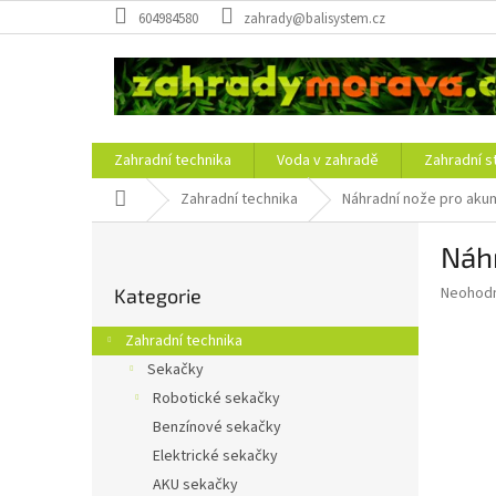
Přejít
604984580
zahrady@balisystem.cz
na
obsah
Zahradní technika
Voda v zahradě
Zahradní s
Domů
Zahradní technika
Náhradní nože pro aku
P
Náh
o
Přeskočit
s
Průměr
Neohod
Kategorie
kategorie
t
hodnoce
r
produkt
Zahradní technika
a
je
Sekačky
0,0
n
z
Robotické sekačky
n
5
í
Benzínové sekačky
hvězdič
p
Elektrické sekačky
a
AKU sekačky