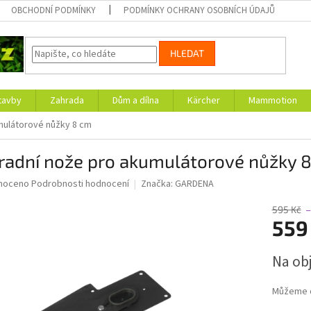
OBCHODNÍ PODMÍNKY
PODMÍNKY OCHRANY OSOBNÍCH ÚDAJŮ
HLEDAT
tavby
Zahrada
Dům a dílna
Kärcher
Mammotion
mulátorové nůžky 8 cm
radní nože pro akumulátorové nůžky 
né
noceno
Podrobnosti hodnocení
Značka:
GARDENA
ní
u
595 Kč
–
559
Měrná
Na ob
cena:
ek.
Můžeme d