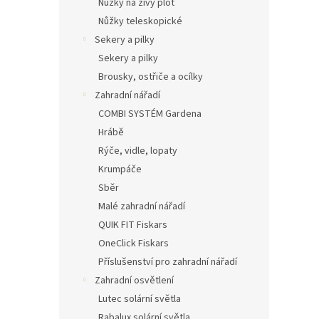
Nůžky na živý plot
Nůžky teleskopické
Sekery a pilky
Sekery a pilky
Brousky, ostřiče a ocílky
Zahradní nářadí
COMBI SYSTÉM Gardena
Hrábě
Rýče, vidle, lopaty
Krumpáče
Sběr
Malé zahradní nářadí
QUIK FIT Fiskars
OneClick Fiskars
Příslušenství pro zahradní nářadí
Zahradní osvětlení
Lutec solární světla
Rabalux solární světla