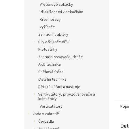
n
Vřetenové sekačky
e
Příslušenství k sekačkám
l
Křovinořezy
Vyžínače
Zahradní traktory
Pily a štípače dříví
Plotostřihy
Zahradní vysavače, drtiče
AKU technika
Sněhová fréza
Ostatní technika
Dětské nářadí a nástroje
Vertikutátory, provzdušňovače a
kultivátory
Vertikutátory
Popi
Voda v zahradě
Čerpadla
Det