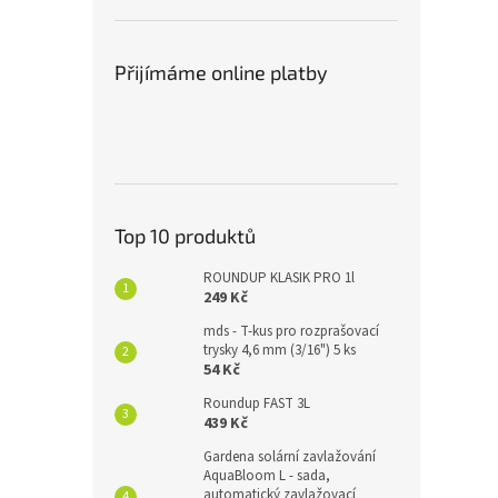
Přijímáme online platby
Top 10 produktů
ROUNDUP KLASIK PRO 1l
249 Kč
mds - T-kus pro rozprašovací
trysky 4,6 mm (3/16") 5 ks
54 Kč
Roundup FAST 3L
439 Kč
Gardena solární zavlažování
AquaBloom L - sada,
automatický zavlažovací