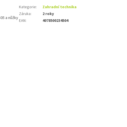
Kategorie
:
Zahradní technika
Záruka
:
2 roky
505 a nůžky
EAN
:
4078500234504