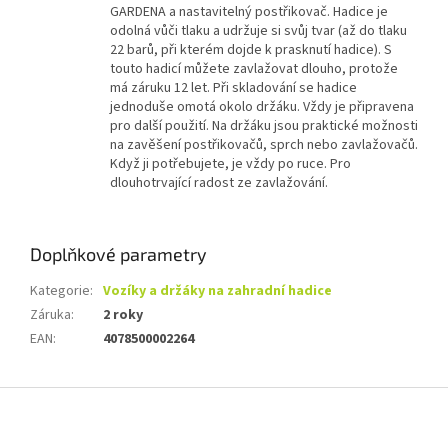
GARDENA a nastavitelný postřikovač. Hadice je
odolná vůči tlaku a udržuje si svůj tvar (až do tlaku
22 barů, při kterém dojde k prasknutí hadice). S
touto hadicí můžete zavlažovat dlouho, protože
má záruku 12 let. Při skladování se hadice
jednoduše omotá okolo držáku. Vždy je připravena
pro další použití. Na držáku jsou praktické možnosti
na zavěšení postřikovačů, sprch nebo zavlažovačů.
Když ji potřebujete, je vždy po ruce. Pro ​​
dlouhotrvající radost ze zavlažování.
Doplňkové parametry
Kategorie
:
Vozíky a držáky na zahradní hadice
Záruka
:
2 roky
EAN
:
4078500002264
Z
á
p