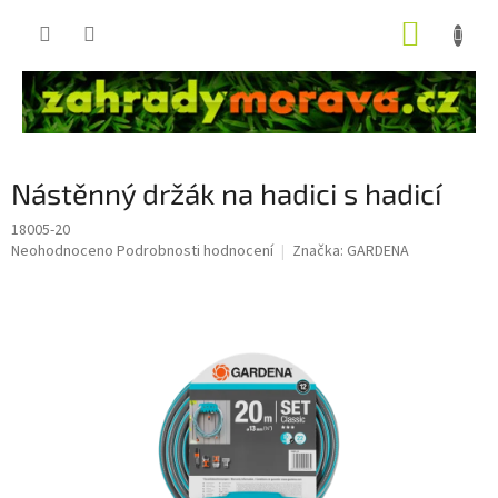
Přejít
NÁKUP
na
obsah
KOŠÍK
Nástěnný držák na hadici s hadicí
18005-20
Průměrné
Neohodnoceno
Podrobnosti hodnocení
Značka:
GARDENA
hodnocení
produktu
je
0,0
z
5
hvězdiček.