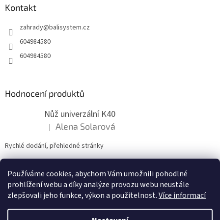
a
Kontakt
t
zahrady
@
balisystem.cz
í
604984580
604984580
Hodnocení produktů
Nůž univerzální K40
Alena Solarová
|
Hodnocení produktu je 5 z 5 hvězdiček.
Rychlé dodání, přehledné stránky
Používáme cookies, abychom Vám umožnili pohodlné
ZDE NÁM MŮŽETE VLOŽIT HODNOCENÍ
prohlížení webu a díky analýze provozu webu neustále
zlepšovali jeho funkce, výkon a použitelnost.
Více informací