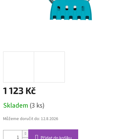
1 123 Kč
Měrná
Skladem
(3 ks)
cena:
Můžeme doručit do:
12.8.2026
Přidat do košíku