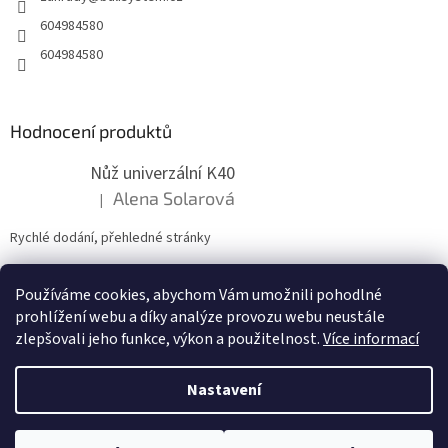
604984580
604984580
Hodnocení produktů
Nůž univerzální K40
Alena Solarová
|
Hodnocení produktu je 5 z 5 hvězdiček.
Rychlé dodání, přehledné stránky
Používáme cookies, abychom Vám umožnili pohodlné
ZDE NÁM MŮŽETE VLOŽIT HODNOCENÍ
prohlížení webu a díky analýze provozu webu neustále
zlepšovali jeho funkce, výkon a použitelnost.
Více informací
Nastavení
Vytvořil Shoptet