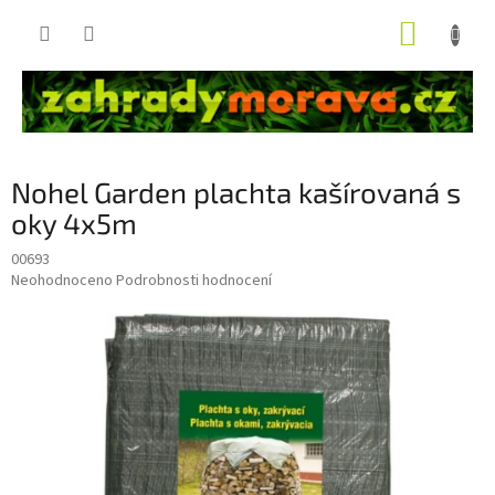
Přejít
NÁKUP
na
obsah
KOŠÍK
Nohel Garden plachta kašírovaná s
oky 4x5m
00693
Průměrné
Neohodnoceno
Podrobnosti hodnocení
hodnocení
produktu
je
0,0
z
5
hvězdiček.