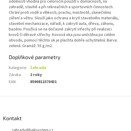
odolností vhodná pro celoroční použití v domácnosti, na
zahradě, stavbě a při rekreačních a sportovních činnostech.
Chrání proti vodě a vlhkosti, prachu, mastnotě, slunečnímu
záření a větru. Slouží jako ochrana a krytí stavebního materiálu,
stavební mechanizace, nářadí, k zakrytí auta, dřeva, záhonu,
bazénu. Používá se na dočasné zakrytí střechy při realizaci
krovů či děravé střechy. Kovová oka jsou umístěna po celém
obvodu, pomocí těchto ok je plachta dobře uchytitelná. Barva:
zelená. Gramáž: 55 g/m2.
Doplňkové parametry
Kategorie
:
Zahrada
Záruka
:
2 roky
EAN
:
8590811570431
Z
á
p
a
Kontakt
t
zahrady
@
balisystem.cz
í