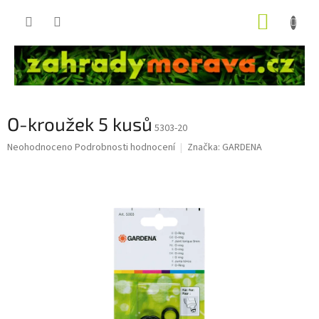
Přejít
NÁKUP
na
obsah
KOŠÍK
O-kroužek 5 kusů
5303-20
Průměrné
Neohodnoceno
Podrobnosti hodnocení
Značka:
GARDENA
hodnocení
produktu
je
0,0
z
5
hvězdiček.