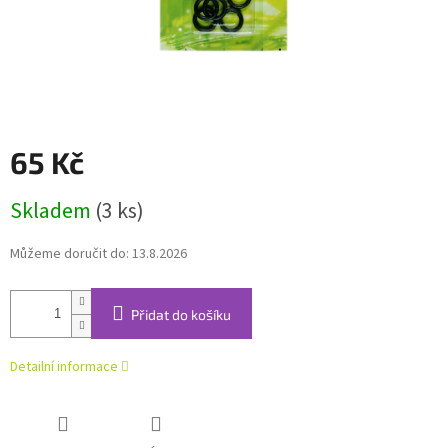
65 Kč
Měrná
Skladem
(3 ks)
cena:
Můžeme doručit do:
13.8.2026
Přidat do košíku
Detailní informace