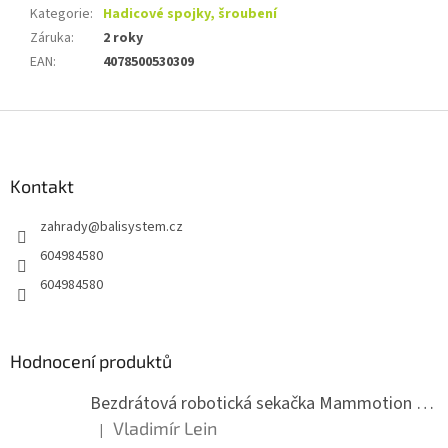
Kategorie
:
Hadicové spojky, šroubení
Záruka
:
2 roky
EAN
:
4078500530309
Z
á
p
a
Kontakt
t
zahrady
@
balisystem.cz
í
604984580
604984580
Hodnocení produktů
Bezdrátová robotická sekačka Mammotion LUBA mini 2 1500
Vladimír Lein
|
Hodnocení produktu je 5 z 5 hvězdiček.