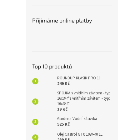
Přijímáme online platby
Top 10 produktů
ROUNDUP KLASIK PRO 1l
249 Kč
SPOJKA s vnitřním závitem - typ:
16x3/4"s vnitřním závitem - typ:
16x3/4"
39 Kč
Gardena Vodní zásuvka
525 Kč
Olej Castrol GTX 10W-40 1L