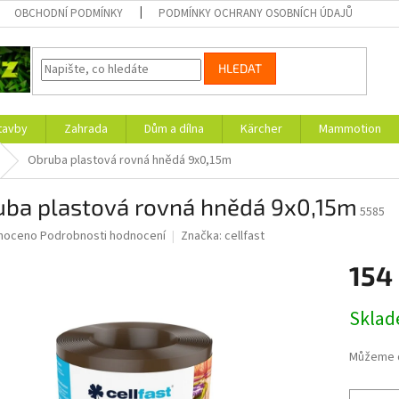
OBCHODNÍ PODMÍNKY
PODMÍNKY OCHRANY OSOBNÍCH ÚDAJŮ
HLEDAT
tavby
Zahrada
Dům a dílna
Kärcher
Mammotion
Obruba plastová rovná hnědá 9x0,15m
uba plastová rovná hnědá 9x0,15m
5585
né
noceno
Podrobnosti hodnocení
Značka:
cellfast
ní
154
u
Měrná
Skla
cena:
ek.
Můžeme d