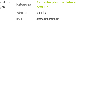
vníku v
Zahradní plachty, fólie a
Kategorie
:
vých
textilie
Záruka
:
2 roky
EAN
:
5907553505585