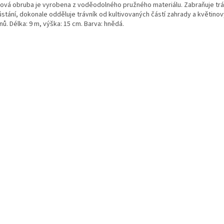
tová obruba je vyrobena z voděodolného pružného materiálu. Zabraňuje trá
ůstání, dokonale odděluje trávník od kultivovaných částí zahrady a květino
ů. Délka: 9 m, výška: 15 cm. Barva: hnědá.