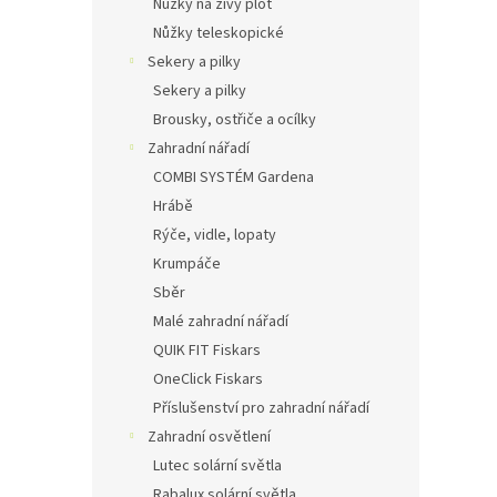
Nůžky na živý plot
Nůžky teleskopické
Sekery a pilky
Sekery a pilky
Brousky, ostřiče a ocílky
Zahradní nářadí
COMBI SYSTÉM Gardena
Hrábě
Rýče, vidle, lopaty
Krumpáče
Sběr
Malé zahradní nářadí
QUIK FIT Fiskars
OneClick Fiskars
Příslušenství pro zahradní nářadí
Zahradní osvětlení
Lutec solární světla
Rabalux solární světla