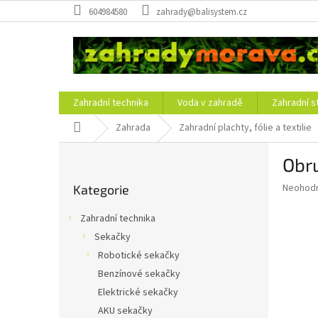
Přejít
604984580
zahrady@balisystem.cz
na
obsah
Zahradní technika
Voda v zahradě
Zahradní s
Domů
Zahrada
Zahradní plachty, fólie a textilie
P
Obr
o
Přeskočit
s
Průměr
Neohod
Kategorie
kategorie
t
hodnoce
r
produkt
Zahradní technika
a
je
Sekačky
0,0
n
z
Robotické sekačky
n
5
í
Benzínové sekačky
hvězdič
p
Elektrické sekačky
a
AKU sekačky