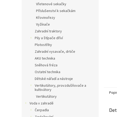
n
Vřetenové sekačky
e
Příslušenství k sekačkám
l
Křovinořezy
Vyžínače
Zahradní traktory
Pily a štípače dříví
Plotostřihy
Zahradní vysavače, drtiče
AKU technika
Sněhová fréza
Ostatní technika
Dětské nářadí a nástroje
Vertikutátory, provzdušňovače a
kultivátory
Popi
Vertikutátory
Voda v zahradě
Det
Čerpadla