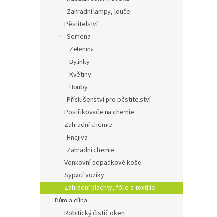
Zahradní lampy, louče
Pěstitelství
Semena
Zelenina
Bylinky
Květiny
Houby
Příslušenství pro pěstitelství
Postřikovače na chemie
Zahradní chemie
Hnojiva
Zahradní chemie
Venkovní odpadkové koše
Sypací vozíky
Zahradní plachty, fólie a textilie
Dům a dílna
Robitický čistič oken