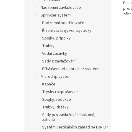
Zavlažování
Plas
Nadzemní zavlažovače
přer
záhon
Sprinkler system
Podzemní postřikovače
Řízení závlahy, ventily, boxy
Spojky, přípojky
Trubky
Vodní zásuvky
Sady k zavlažování
Příslušenství k sprinkler systému
Microdrip system
Kapače
Trysky rozprašovací
Spojky, redukce
Trubky, držáky
Sady pro zavlažování balkónů,
záhonů
Systém vertikálních zahrad NATUR UP