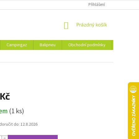
Přihlášení
NÁKUPNÍ
Prázdný košík
KOŠÍK
Campingaz
Balipneu
Obchodní podmínky
Kontakty
 Kč
dem
(1 ks)
oručit do:
12.8.2026