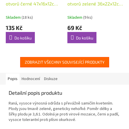
otvorů černé 47x16x12cm
otvorů zelené 36x22x12cm
2ks (48842)
(48840)
Skladem
(18 ks)
Skladem
(9 ks)
135 Kč
69 Kč
Do košíku
Do košíku
ZOBRAZIT VŠECHNY SOUVISEJÍCÍ PRODUKTY
Popis
Hodnocení
Diskuze
Detailní popis produktu
Raná, vysoce výnosná odrůda s převážně samičím kvetením.
Plody jsou tmavě zelené, geneticky nehořké. Poměr délky a
šířky plodu je 3,6:1. Odolná je proti virové mozaice, černi a padlí,
vysoce tolerantní proti plísni okurkové.