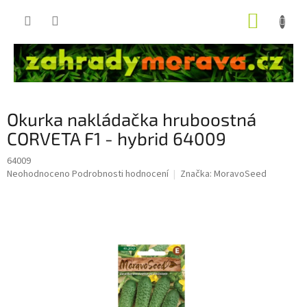
Přejít
NÁKUP
na
obsah
KOŠÍK
Okurka nakládačka hruboostná
CORVETA F1 - hybrid 64009
64009
Průměrné
Neohodnoceno
Podrobnosti hodnocení
Značka:
MoravoSeed
hodnocení
produktu
je
0,0
z
5
hvězdiček.