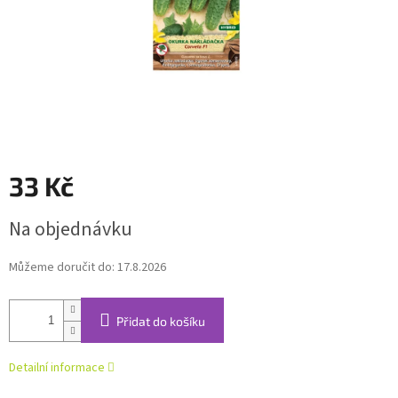
33 Kč
Měrná
Na objednávku
cena:
Můžeme doručit do:
17.8.2026
Přidat do košíku
Detailní informace