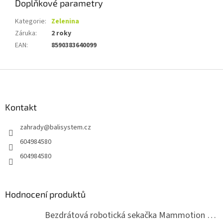
Doplňkové parametry
Kategorie
:
Zelenina
Záruka
:
2 roky
EAN
:
8590383640099
Z
á
p
a
Kontakt
t
zahrady
@
balisystem.cz
í
604984580
604984580
Hodnocení produktů
Bezdrátová robotická sekačka Mammotion LUBA mini 2 1500