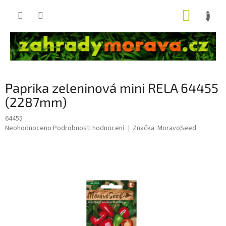
Přejít
NÁKUP
na
obsah
KOŠÍK
Paprika zeleninová mini RELA 64455
(2287mm)
64455
Průměrné
Neohodnoceno
Podrobnosti hodnocení
Značka:
MoravoSeed
hodnocení
produktu
je
0,0
z
5
hvězdiček.