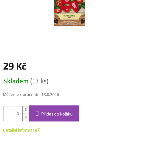
29 Kč
Měrná
Skladem
(13 ks)
cena:
Můžeme doručit do:
13.8.2026
Přidat do košíku
Detailní informace