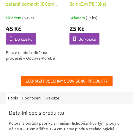
zelená komaxit 180cm
3cmx3m PE (3ks)
7mm
Skladem
(60 ks)
Skladem
(17 ks)
45 Kč
25 Kč
Do košíku
Do košíku
Pouze osobní odběr na
prodejně v Ostravě-Porubě
ZOBRAZIT VŠECHNY SOUVISEJÍCÍ PRODUKTY
Popis
Hodnocení
Diskuze
Detailní popis produktu
Poloraná odrůda papriky s menšími lichoběžníkovitými plody o
délce 8 - 10 cm a šířce 3 - 4 cm. Barva plodu v technologické