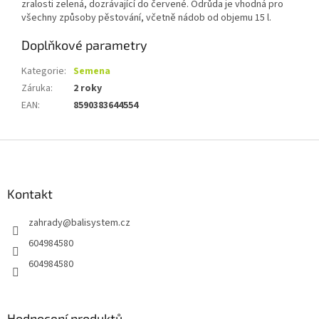
zralosti zelená, dozrávající do červené. Odrůda je vhodná pro
všechny způsoby pěstování, včetně nádob od objemu 15 l.
Doplňkové parametry
Kategorie
:
Semena
Záruka
:
2 roky
EAN
:
8590383644554
Z
á
p
a
Kontakt
t
zahrady
@
balisystem.cz
í
604984580
604984580
Hodnocení produktů