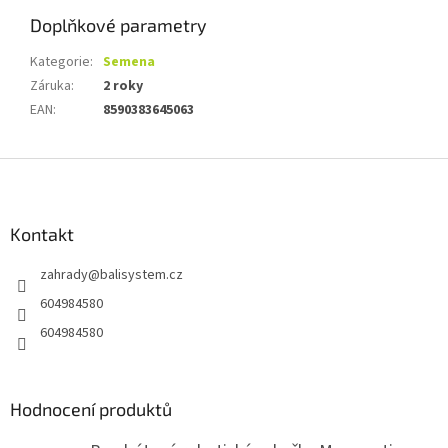
Doplňkové parametry
Kategorie
:
Semena
Záruka
:
2 roky
EAN
:
8590383645063
Z
á
p
a
Kontakt
t
zahrady
@
balisystem.cz
í
604984580
604984580
Hodnocení produktů