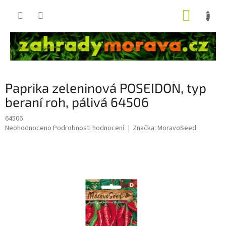
Přejít
NÁKUP
na
obsah
KOŠÍK
Paprika zeleninová POSEIDON, typ
beraní roh, pálivá 64506
64506
Průměrné
Neohodnoceno
Podrobnosti hodnocení
Značka:
MoravoSeed
hodnocení
produktu
je
0,0
z
5
hvězdiček.