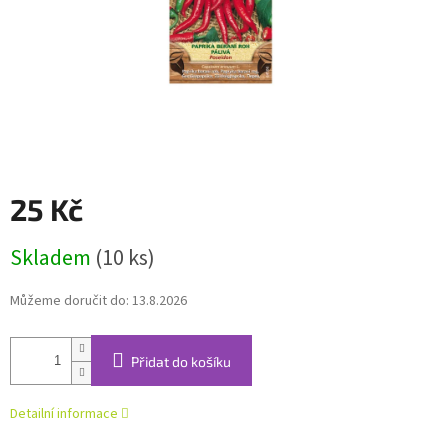
25 Kč
Měrná
Skladem
(10 ks)
cena:
Můžeme doručit do:
13.8.2026
Přidat do košíku
Detailní informace