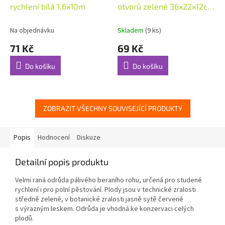
rychlení bílá 1,6x10m
otvorů zelené 36x22x12cm
(48840)
Na objednávku
Skladem
(9 ks)
71 Kč
69 Kč
Do košíku
Do košíku
ZOBRAZIT VŠECHNY SOUVISEJÍCÍ PRODUKTY
Popis
Hodnocení
Diskuze
Detailní popis produktu
Velmi raná odrůda pálivého beraního rohu, určená pro studené
rychlení i pro polní pěstování. Plody jsou v technické zralosti
středně zelené, v botanické zralosti jasně sytě červené
s výrazným leskem. Odrůda je vhodná ke konzervaci celých
plodů.