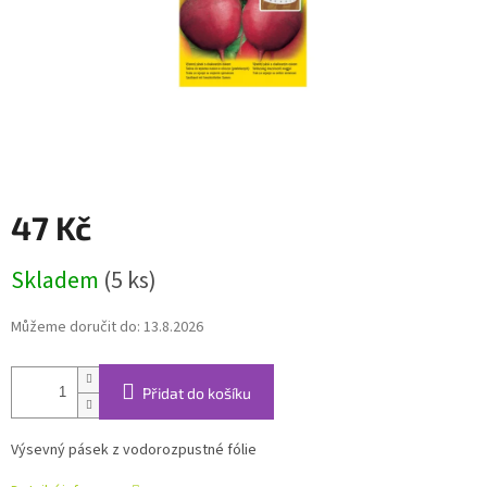
47 Kč
Měrná
Skladem
(5 ks)
cena:
Můžeme doručit do:
13.8.2026
Přidat do košíku
Výsevný pásek z vodorozpustné fólie