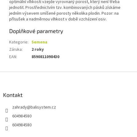
optimální vlhkosti vzejde vyrovnaný porost, který není třeba
jednotit. Prostřednictvím tzv. kombinovaných pásků získáme
jedním výsevem smíšené porosty několika plodin. Pozor: na
přísušek a nadměrnou vlhkost v době vzcházení osiv.
Doplňkové parametry
Kategorie
:
Semena
Záruka
:
2 roky
EAN
:
8590811098430
Z
á
p
a
Kontakt
t
zahrady
@
balisystem.cz
í
604984580
604984580