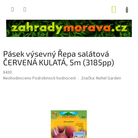
Přejít
NÁKUP
na
obsah
KOŠÍK
Pásek výsevný Řepa salátová
ČERVENÁ KULATÁ, 5m (3185pp)
8430
Průměrné
Neohodnoceno
Podrobnosti hodnocení
Značka:
Nohel Garden
hodnocení
produktu
je
0,0
z
5
hvězdiček.