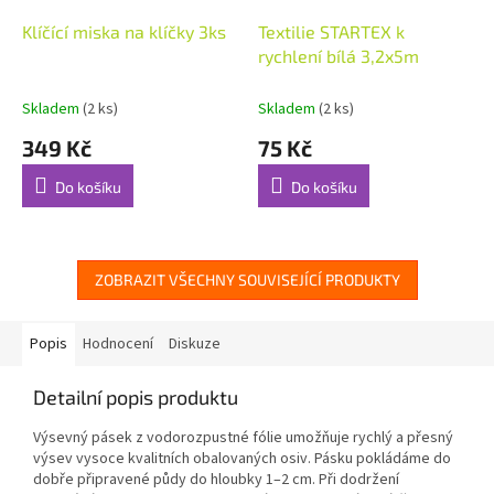
Klíčící miska na klíčky 3ks
Textilie STARTEX k
rychlení bílá 3,2x5m
Skladem
(2 ks)
Skladem
(2 ks)
349 Kč
75 Kč
Do košíku
Do košíku
ZOBRAZIT VŠECHNY SOUVISEJÍCÍ PRODUKTY
Popis
Hodnocení
Diskuze
Detailní popis produktu
Výsevný pásek z vodorozpustné fólie umožňuje rychlý a přesný
výsev vysoce kvalitních obalovaných osiv. Pásku pokládáme do
dobře připravené půdy do hloubky 1–2 cm. Při dodržení