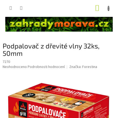
Přejít
NÁKUP
na
obsah
KOŠÍK
Podpalovač z dřevité vlny 32ks,
50mm
7270
Průměrné
Neohodnoceno
Podrobnosti hodnocení
Značka:
Forestina
hodnocení
produktu
je
0,0
z
5
hvězdiček.