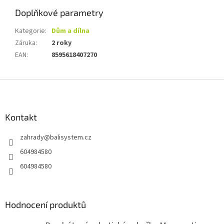
Doplňkové parametry
Kategorie
:
Dům a dílna
Záruka
:
2 roky
EAN
:
8595618407270
Z
á
p
a
Kontakt
t
zahrady
@
balisystem.cz
í
604984580
604984580
Hodnocení produktů