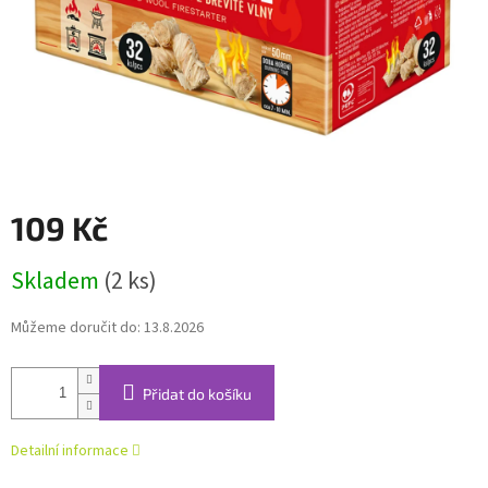
109 Kč
Měrná
Skladem
(2 ks)
cena:
Můžeme doručit do:
13.8.2026
Přidat do košíku
Detailní informace