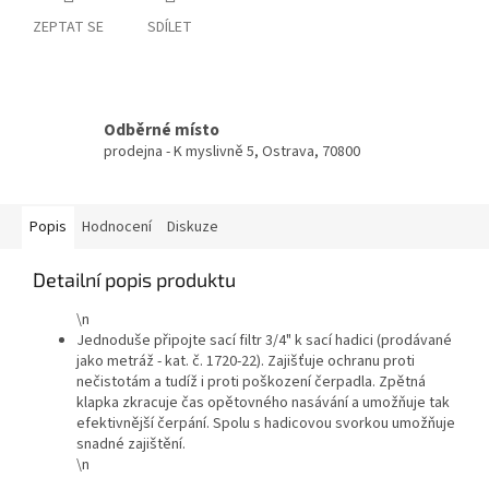
ZEPTAT SE
SDÍLET
Odběrné místo
prodejna - K myslivně 5, Ostrava, 70800
Popis
Hodnocení
Diskuze
Detailní popis produktu
\n
Jednoduše připojte sací filtr 3/4" k sací hadici (prodávané
jako metráž - kat. č. 1720-22). Zajišťuje ochranu proti
nečistotám a tudíž i proti poškození čerpadla. Zpětná
klapka zkracuje čas opětovného nasávání a umožňuje tak
efektivnější čerpání. Spolu s hadicovou svorkou umožňuje
snadné zajištění.
\n