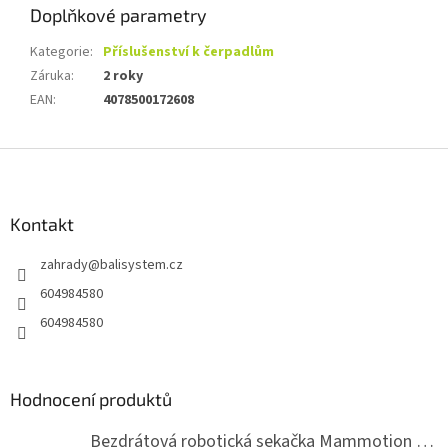
Doplňkové parametry
Kategorie
:
Příslušenství k čerpadlům
Záruka
:
2 roky
EAN
:
4078500172608
Z
á
p
a
Kontakt
t
zahrady
@
balisystem.cz
í
604984580
604984580
Hodnocení produktů
Bezdrátová robotická sekačka Mammotion LUBA mini 2 1500