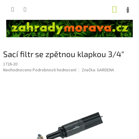
Přejít
NÁKUP
na
obsah
KOŠÍK
Sací filtr se zpětnou klapkou 3/4"
1726-20
Průměrné
Neohodnoceno
Podrobnosti hodnocení
Značka:
GARDENA
hodnocení
produktu
je
0,0
z
5
hvězdiček.