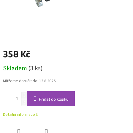
358 Kč
Měrná
Skladem
(3 ks)
cena:
Můžeme doručit do:
13.8.2026
Přidat do košíku
Detailní informace