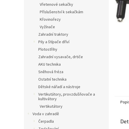
n
Vřetenové sekačky
e
Příslušenství k sekačkám
l
Křovinořezy
Vyžínače
Zahradní traktory
Pily a štípače dříví
Plotostřihy
Zahradní vysavače, drtiče
AKU technika
Sněhová fréza
Ostatní technika
Dětské nářadí a nástroje
Vertikutátory, provzdušňovače a
kultivátory
Popi
Vertikutátory
Voda v zahradě
Det
Čerpadla