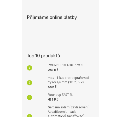
Přijímáme online platby
Top 10 produktů
ROUNDUP KLASIK PRO 1l
249 Kč
mds - T-kus pro rozprašovací
trysky 4,6 mm (3/16") 5 ks
54 Kč
Roundup FAST 3L
439 Kč
Gardena solární zavlažování
AquaBloom L - sada,
automatický zavlažovací