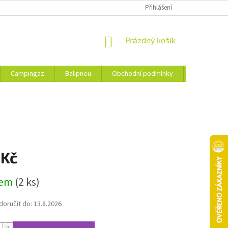
Přihlášení
NÁKUPNÍ
Prázdný košík
KOŠÍK
Campingaz
Balipneu
Obchodní podmínky
Kontakty
 Kč
dem
(2 ks)
oručit do:
13.8.2026