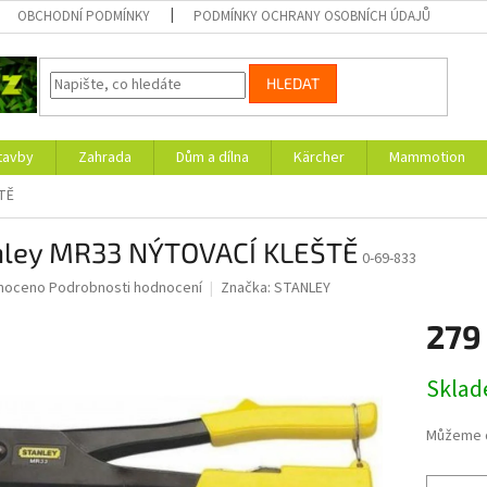
OBCHODNÍ PODMÍNKY
PODMÍNKY OCHRANY OSOBNÍCH ÚDAJŮ
HLEDAT
tavby
Zahrada
Dům a dílna
Kärcher
Mammotion
TĚ
nley MR33 NÝTOVACÍ KLEŠTĚ
0-69-833
né
noceno
Podrobnosti hodnocení
Značka:
STANLEY
ní
279
u
Měrná
Skla
cena:
ek.
Můžeme d