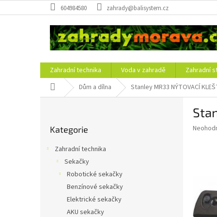
Přejít
604984580
zahrady@balisystem.cz
na
obsah
Zahradní technika
Voda v zahradě
Zahradní s
Domů
Dům a dílna
Stanley MR33 NÝTOVACÍ KLEŠ
P
Sta
o
Přeskočit
s
Průměr
Neohod
Kategorie
kategorie
t
hodnoce
r
produkt
Zahradní technika
a
je
Sekačky
0,0
n
z
Robotické sekačky
n
5
í
Benzínové sekačky
hvězdič
p
Elektrické sekačky
a
AKU sekačky