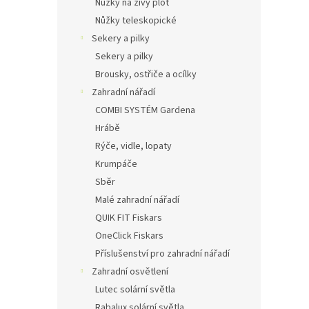
Nůžky na živý plot
Nůžky teleskopické
Sekery a pilky
Sekery a pilky
Brousky, ostřiče a ocílky
Zahradní nářadí
COMBI SYSTÉM Gardena
Hrábě
Rýče, vidle, lopaty
Krumpáče
Sběr
Malé zahradní nářadí
QUIK FIT Fiskars
OneClick Fiskars
Příslušenství pro zahradní nářadí
Zahradní osvětlení
Lutec solární světla
Rabalux solární světla