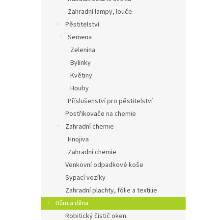
Zahradní lampy, louče
Pěstitelství
Semena
Zelenina
Bylinky
Květiny
Houby
Příslušenství pro pěstitelství
Postřikovače na chemie
Zahradní chemie
Hnojiva
Zahradní chemie
Venkovní odpadkové koše
Sypací vozíky
Zahradní plachty, fólie a textilie
Dům a dílna
Robitický čistič oken