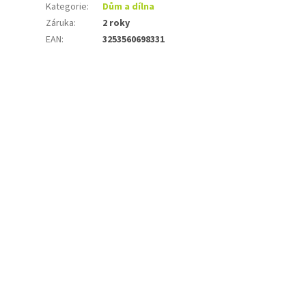
Kategorie
:
Dům a dílna
Záruka
:
2 roky
EAN
:
3253560698331