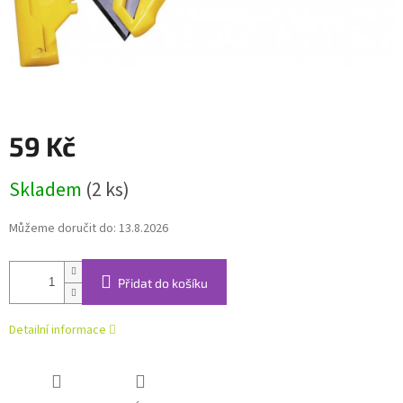
59 Kč
Měrná
Skladem
(2 ks)
cena:
Můžeme doručit do:
13.8.2026
Přidat do košíku
Detailní informace