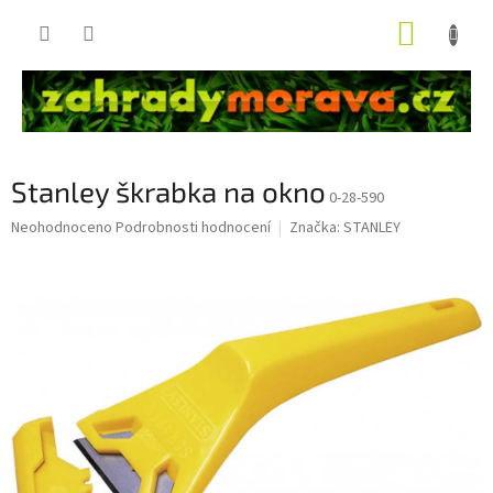
Přejít
NÁKUP
na
obsah
KOŠÍK
Stanley škrabka na okno
0-28-590
Průměrné
Neohodnoceno
Podrobnosti hodnocení
Značka:
STANLEY
hodnocení
produktu
je
0,0
z
5
hvězdiček.