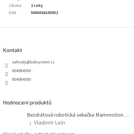
Záruka
:
2 roky
EAN
:
5000366105932
Z
á
p
a
Kontakt
t
zahrady
@
balisystem.cz
í
604984580
604984580
Hodnocení produktů
Bezdrátová robotická sekačka Mammotion LUBA mini 2 1500
Vladimír Lein
|
Hodnocení produktu je 5 z 5 hvězdiček.