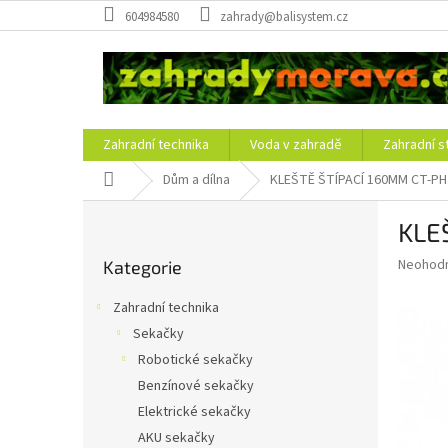
Přejít
604984580
zahrady@balisystem.cz
na
obsah
Zahradní technika
Voda v zahradě
Zahradní s
Domů
Dům a dílna
KLEŠTĚ ŠTÍPACÍ 160MM CT-PH
P
KLE
o
Přeskočit
s
Průměr
Neohod
Kategorie
kategorie
t
hodnoce
r
produkt
Zahradní technika
a
je
Sekačky
0,0
n
z
Robotické sekačky
n
5
í
Benzínové sekačky
hvězdič
p
Elektrické sekačky
a
AKU sekačky