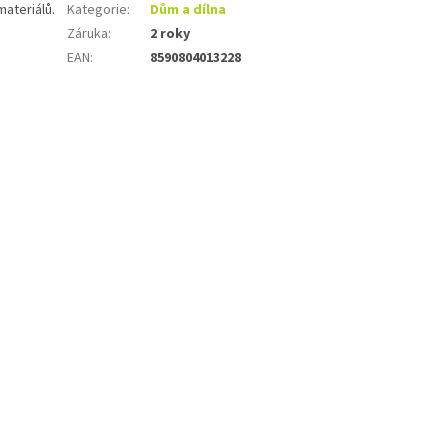
materiálů.
Kategorie
:
Dům a dílna
Záruka
:
2 roky
EAN
:
8590804013228