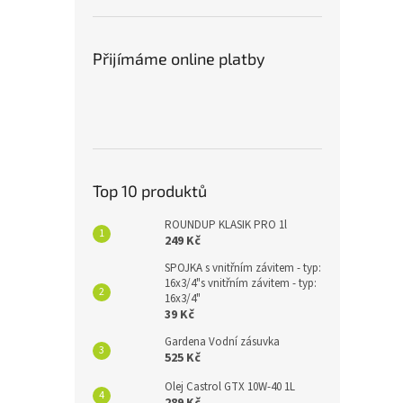
Přijímáme online platby
Top 10 produktů
ROUNDUP KLASIK PRO 1l
249 Kč
SPOJKA s vnitřním závitem - typ:
16x3/4"s vnitřním závitem - typ:
16x3/4"
39 Kč
Gardena Vodní zásuvka
525 Kč
Olej Castrol GTX 10W-40 1L