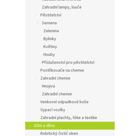
Zahradní lampy, louče
Pěstitelství
Semena
Zelenina
Bylinky
Květiny
Houby
Příslušenství pro pěstitelství
Postřikovače na chemie
Zahradní chemie
Hnojiva
Zahradní chemie
Venkovní odpadkové koše
Sypací vozíky
Zahradní plachty, fólie a textilie
Dům a dílna
Robitický čistič oken