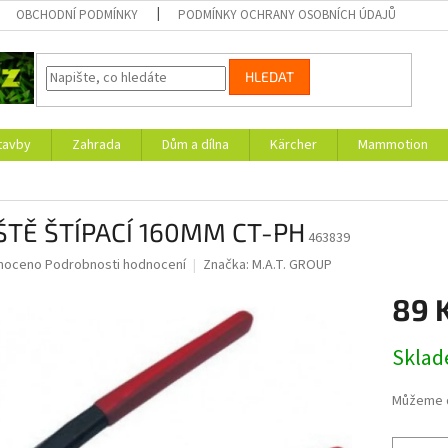
OBCHODNÍ PODMÍNKY
PODMÍNKY OCHRANY OSOBNÍCH ÚDAJŮ
HLEDAT
tavby
Zahrada
Dům a dílna
Kärcher
Mammotion
ŠTĚ ŠTÍPACÍ 160MM CT-PH
463839
né
noceno
Podrobnosti hodnocení
Značka:
M.A.T. GROUP
ní
89 
u
Měrná
Skla
cena:
ek.
Můžeme d