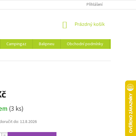
Přihlášení
NÁKUPNÍ
Prázdný košík
KOŠÍK
Campingaz
Balipneu
Obchodní podmínky
Kontakty
Kč
dem
(3 ks)
oručit do:
12.8.2026