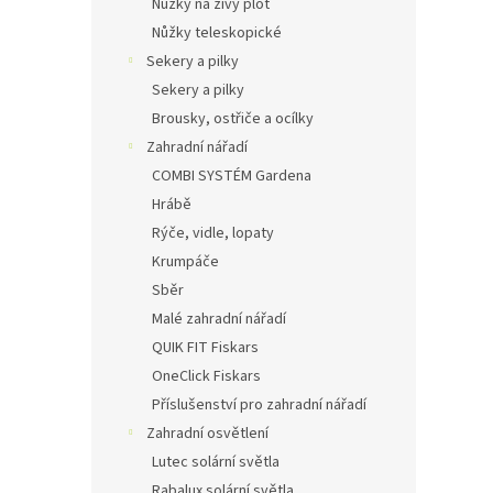
Nůžky na živý plot
Nůžky teleskopické
Sekery a pilky
Sekery a pilky
Brousky, ostřiče a ocílky
Zahradní nářadí
COMBI SYSTÉM Gardena
Hrábě
Rýče, vidle, lopaty
Krumpáče
Sběr
Malé zahradní nářadí
QUIK FIT Fiskars
OneClick Fiskars
Příslušenství pro zahradní nářadí
Zahradní osvětlení
Lutec solární světla
Rabalux solární světla