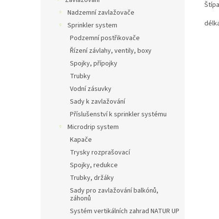
Zavlažování
Štípa
Nadzemní zavlažovače
délk
Sprinkler system
Podzemní postřikovače
Řízení závlahy, ventily, boxy
Spojky, přípojky
Trubky
Vodní zásuvky
Sady k zavlažování
Příslušenství k sprinkler systému
Microdrip system
Kapače
Trysky rozprašovací
Spojky, redukce
Trubky, držáky
Sady pro zavlažování balkónů,
záhonů
Systém vertikálních zahrad NATUR UP