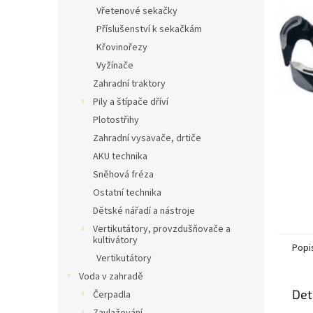
n
Vřetenové sekačky
e
Příslušenství k sekačkám
l
Křovinořezy
Vyžínače
Zahradní traktory
Pily a štípače dříví
Plotostřihy
Zahradní vysavače, drtiče
AKU technika
Sněhová fréza
Ostatní technika
Dětské nářadí a nástroje
Vertikutátory, provzdušňovače a
kultivátory
Popi
Vertikutátory
Voda v zahradě
Det
Čerpadla