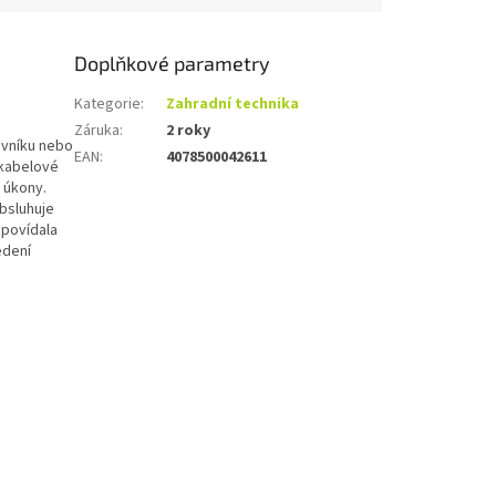
Doplňkové parametry
Kategorie
:
Zahradní technika
Záruka
:
2 roky
ávníku nebo
EAN
:
4078500042611
zkabelové
 úkony.
bsluhuje
dpovídala
edení