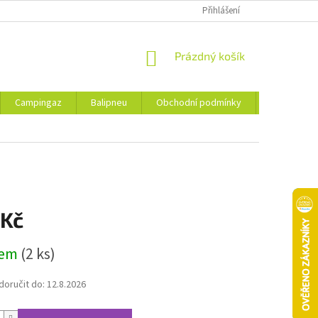
Přihlášení
NÁKUPNÍ
Prázdný košík
KOŠÍK
Campingaz
Balipneu
Obchodní podmínky
Kontakty
 Kč
dem
(2 ks)
oručit do:
12.8.2026