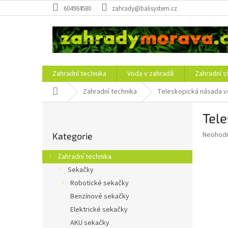
Přejít
604984580
zahrady@balisystem.cz
na
obsah
Zahradní technika
Voda v zahradě
Zahradní s
Domů
Zahradní technika
Teleskopická násada v
P
Tele
o
Přeskočit
s
Průměr
Neohod
Kategorie
kategorie
t
hodnoce
r
produkt
Zahradní technika
a
je
Sekačky
0,0
n
z
Robotické sekačky
n
5
í
Benzínové sekačky
hvězdič
p
Elektrické sekačky
a
AKU sekačky