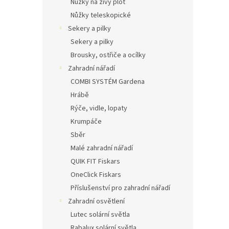
Nůžky na živý plot
Nůžky teleskopické
Sekery a pilky
Sekery a pilky
Brousky, ostřiče a ocílky
Zahradní nářadí
COMBI SYSTÉM Gardena
Hrábě
Rýče, vidle, lopaty
Krumpáče
Sběr
Malé zahradní nářadí
QUIK FIT Fiskars
OneClick Fiskars
Příslušenství pro zahradní nářadí
Zahradní osvětlení
Lutec solární světla
Rabalux solární světla