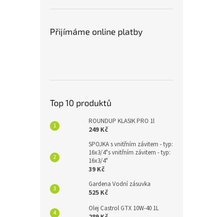
Přijímáme online platby
Top 10 produktů
ROUNDUP KLASIK PRO 1l
249 Kč
SPOJKA s vnitřním závitem - typ:
16x3/4"s vnitřním závitem - typ:
16x3/4"
39 Kč
Gardena Vodní zásuvka
525 Kč
Olej Castrol GTX 10W-40 1L