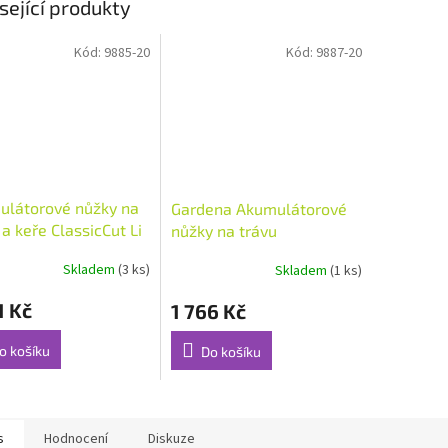
sející produkty
Kód:
9885-20
Kód:
9887-20
ulátorové nůžky na
Gardena Akumulátorové
 a keře ClassicCut Li
nůžky na trávu
ComfortCut Li
Skladem
(3 ks)
Skladem
(1 ks)
1 Kč
1 766 Kč
o košíku
Do košíku
s
Hodnocení
Diskuze