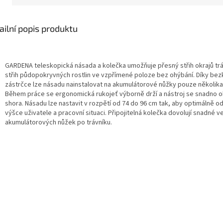
ailní popis produktu
GARDENA teleskopická násada a kolečka umožňuje přesný střih okrajů tr
střih půdopokryvných rostlin ve vzpřímené poloze bez ohýbání. Díky be
zástrčce lze násadu nainstalovat na akumulátorové nůžky pouze několika
Během práce se ergonomická rukojeť výborně drží a nástroj se snadno o
shora. Násadu lze nastavit v rozpětí od 74 do 96 cm tak, aby optimálně o
výšce uživatele a pracovní situaci. Připojitelná kolečka dovolují snadné v
akumulátorových nůžek po trávníku.