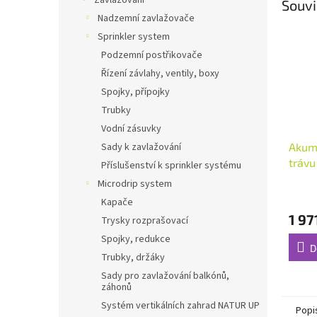
Zavlažování
Souvi
Nadzemní zavlažovače
Sprinkler system
Podzemní postřikovače
Řízení závlahy, ventily, boxy
Spojky, přípojky
Trubky
Vodní zásuvky
Akum
Sady k zavlažování
trávu
Příslušenství k sprinkler systému
Microdrip system
Kapače
1 97
Trysky rozprašovací
Spojky, redukce
D
Trubky, držáky
Sady pro zavlažování balkónů,
záhonů
Systém vertikálních zahrad NATUR UP
Popi