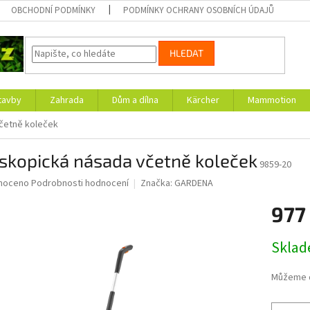
OBCHODNÍ PODMÍNKY
PODMÍNKY OCHRANY OSOBNÍCH ÚDAJŮ
HLEDAT
tavby
Zahrada
Dům a dílna
Kärcher
Mammotion
četně koleček
skopická násada včetně koleček
9859-20
né
noceno
Podrobnosti hodnocení
Značka:
GARDENA
ní
977
u
Měrná
Skla
cena:
ek.
Můžeme d