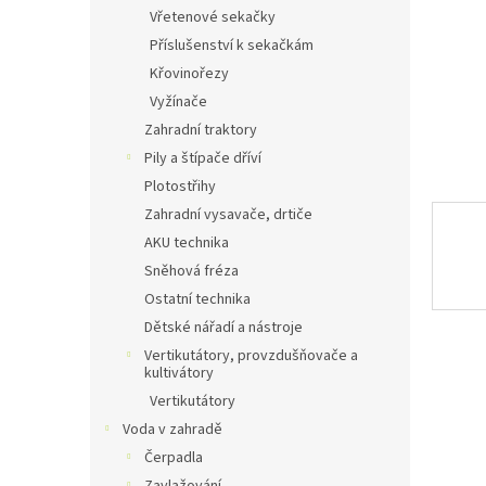
n
Vřetenové sekačky
e
Příslušenství k sekačkám
l
Křovinořezy
Vyžínače
Zahradní traktory
Pily a štípače dříví
Plotostřihy
Zahradní vysavače, drtiče
AKU technika
Sněhová fréza
Ostatní technika
Dětské nářadí a nástroje
Vertikutátory, provzdušňovače a
kultivátory
Vertikutátory
Voda v zahradě
Čerpadla