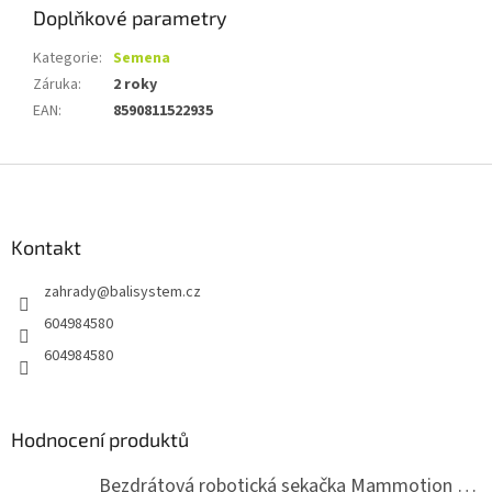
Doplňkové parametry
Kategorie
:
Semena
Záruka
:
2 roky
EAN
:
8590811522935
Z
á
p
a
Kontakt
t
zahrady
@
balisystem.cz
í
604984580
604984580
Hodnocení produktů
Bezdrátová robotická sekačka Mammotion LUBA mini 2 1500