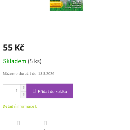
55 Kč
Měrná
Skladem
(5 ks)
cena:
Můžeme doručit do:
13.8.2026
Přidat do košíku
Detailní informace