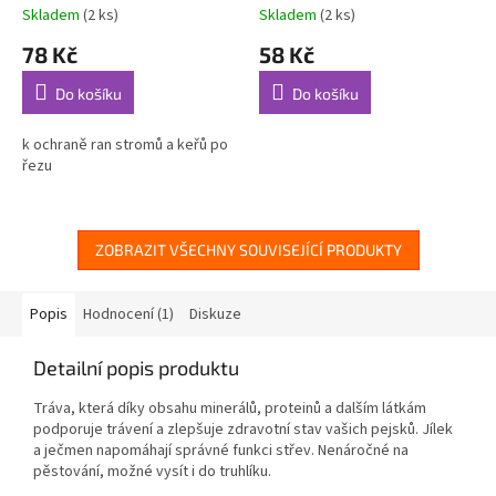
Skladem
(2 ks)
Skladem
(2 ks)
78 Kč
58 Kč
Do košíku
Do košíku
k ochraně ran stromů a keřů po
řezu
ZOBRAZIT VŠECHNY SOUVISEJÍCÍ PRODUKTY
Popis
Hodnocení (1)
Diskuze
Detailní popis produktu
Tráva, která díky obsahu minerálů, proteinů a dalším látkám
podporuje trávení a zlepšuje zdravotní stav vašich pejsků. Jílek
a ječmen napomáhají správné funkci střev. Nenáročné na
pěstování, možné vysít i do truhlíku.