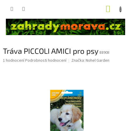
Přejít
NÁKUP
na
obsah
KOŠÍK
Tráva PICCOLI AMICI pro psy
8890II
Průměrné
1 hodnocení
Podrobnosti hodnocení
Značka:
Nohel Garden
hodnocení
produktu
je
5,0
z
5
hvězdiček.