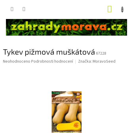
Přejít
NÁKUP
na
obsah
KOŠÍK
Tykev pižmová muškátová
67228
Průměrné
Neohodnoceno
Podrobnosti hodnocení
Značka:
MoravoSeed
hodnocení
produktu
je
0,0
z
5
hvězdiček.