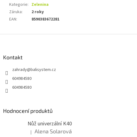
Kategorie
:
Zelenina
Záruka
:
2 roky
EAN
:
8590383672281
Z
á
p
a
Kontakt
t
zahrady
@
balisystem.cz
í
604984580
604984580
Hodnocení produktů
Nůž univerzální K40
Alena Solarová
|
Hodnocení produktu je 5 z 5 hvězdiček.