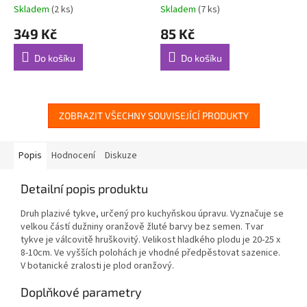
Skladem
(2 ks)
Skladem
(7 ks)
349 Kč
85 Kč
Do košíku
Do košíku
ZOBRAZIT VŠECHNY SOUVISEJÍCÍ PRODUKTY
Popis
Hodnocení
Diskuze
Detailní popis produktu
Druh plazivé tykve, určený pro kuchyňskou úpravu. Vyznačuje se
velkou částí dužniny oranžově žluté barvy bez semen. Tvar
tykve je válcovitě hruškovitý. Velikost hladkého plodu je 20-25 x
8-10cm. Ve vyšších polohách je vhodné předpěstovat sazenice.
V botanické zralosti je plod oranžový.
Doplňkové parametry