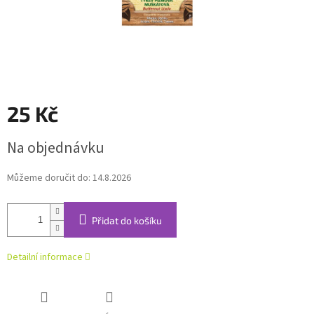
25 Kč
Měrná
Na objednávku
cena:
Můžeme doručit do:
14.8.2026
Přidat do košíku
Detailní informace