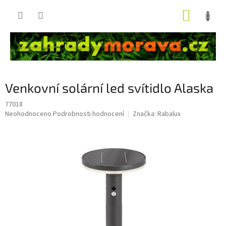
Přejít
NÁKUP
na
obsah
KOŠÍK
Venkovní solární led svítidlo Alaska
77018
Průměrné
Neohodnoceno
Podrobnosti hodnocení
Značka:
Rabalux
hodnocení
produktu
je
0,0
z
5
hvězdiček.