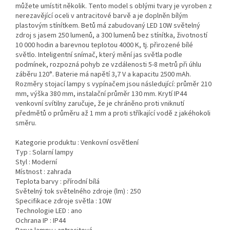
můžete umístit několik. Tento model s oblými tvary je vyroben z
nerezavějící oceli v antracitové barvě a je doplněn bílým
plastovým stínítkem. Betů má zabudovaný LED 10W světelný
zdroj s jasem 250 lumenů, a 300 lumenů bez stínítka, životností
10 000 hodin a barevnou teplotou 4000 K, tj. přirozené bílé
světlo. Inteligentní snímač, který mění jas světla podle
podmínek, rozpozná pohyb ze vzdálenosti 5-8 metrů při úhlu
záběru 120°. Baterie má napětí 3,7 V a kapacitu 2500 mAh.
Rozměry stojací lampy s vypínačem jsou následující: průměr 210
mm, výška 380 mm, instalační průměr 130 mm. Krytí IP44
venkovní svítilny zaručuje, že je chráněno proti vniknutí
předmětů o průměru až 1 mm a proti stříkající vodě z jakéhokoli
směru.
Kategorie produktu :
Venkovní osvětlení
Typ :
Solarní lampy
Styl :
Moderní
Místnost :
zahrada
Teplota barvy :
přírodní bílá
Světelný tok světelného zdroje (lm) :
250
Specifikace zdroje světla :
10W
Technologie LED :
ano
Ochrana IP :
IP44