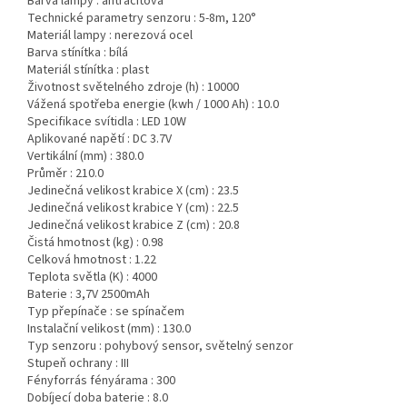
Barva lampy :
antracitová
Technické parametry senzoru :
5-8m, 120°
Materiál lampy :
nerezová ocel
Barva stínítka :
bílá
Materiál stínítka :
plast
Životnost světelného zdroje (h) :
10000
Vážená spotřeba energie (kwh / 1000 Ah) :
10.0
Specifikace svítidla :
LED 10W
Aplikované napětí :
DC 3.7V
Vertikální (mm) :
380.0
Průměr :
210.0
Jedinečná velikost krabice X (cm) :
23.5
Jedinečná velikost krabice Y (cm) :
22.5
Jedinečná velikost krabice Z (cm) :
20.8
Čistá hmotnost (kg) :
0.98
Celková hmotnost :
1.22
Teplota světla (K) :
4000
Baterie :
3,7V 2500mAh
Typ přepínače :
se spínačem
Instalační velikost (mm) :
130.0
Typ senzoru :
pohybový sensor, světelný senzor
Stupeň ochrany :
III
Fényforrás fényárama :
300
Dobíjecí doba baterie :
8.0