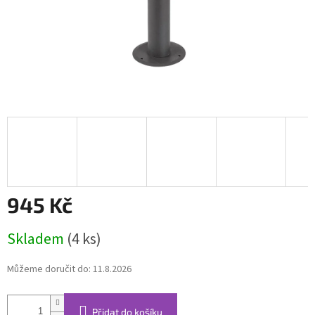
945 Kč
Měrná
Skladem
(4 ks)
cena:
Můžeme doručit do:
11.8.2026
Přidat do košíku