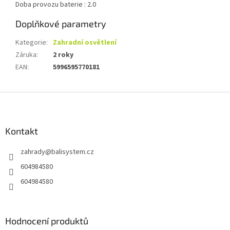
Doba provozu baterie :
2.0
Doplňkové parametry
Kategorie
:
Zahradní osvětlení
Záruka
:
2 roky
EAN
:
5996595770181
Z
á
p
a
Kontakt
t
zahrady
@
balisystem.cz
í
604984580
604984580
Hodnocení produktů