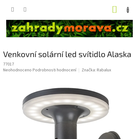
Přejít
NÁKUP
na
obsah
KOŠÍK
Venkovní solární led svítidlo Alaska
77017
Průměrné
Neohodnoceno
Podrobnosti hodnocení
Značka:
Rabalux
hodnocení
produktu
je
0,0
z
5
hvězdiček.