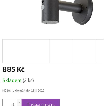
885 Kč
Měrná
Skladem
(3 ks)
cena:
Můžeme doručit do:
13.8.2026
Přidat do košíku