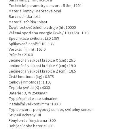
Barva lampy :
antracitová
Technické parametry senzoru :
5-8m, 120°
Materiál lampy :
nerezová ocel
Barva stínítka :
bílá
Materiál stínítka :
plast
Životnost světelného zdroje (h) :
10000
Vážená spotřeba energie (kwh / 1000 Ah) :
10.0
Specifikace svítidla :
LED 10W
Aplikované napětí :
DC 3.7V
Vertikální (mm) :
165.0
Průměr :
210.0
Jedinečná velikost krabice X (cm) :
26.5
Jedinečná velikost krabice Y (cm) :
19.0
Jedinečná velikost krabice Z (cm) :
18.5
Čistá hmotnost (kg) :
0.875
Celková hmotnost :
1.105
Teplota světla (K) :
4000
Baterie :
3,7V 2500mAh
Typ přepínače :
se spínačem
Instalační velikost (mm) :
100.0
Typ senzoru :
pohybový sensor, světelný senzor
Stupeň ochrany :
III
Fényforrás fényárama :
300
Dobíjecí doba baterie :
8.0