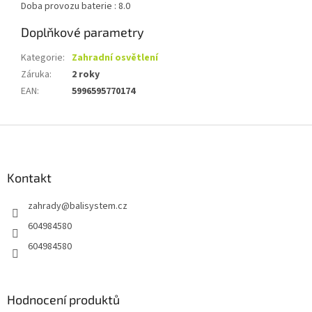
Doba provozu baterie :
8.0
Doplňkové parametry
Kategorie
:
Zahradní osvětlení
Záruka
:
2 roky
EAN
:
5996595770174
Z
á
p
a
Kontakt
t
zahrady
@
balisystem.cz
í
604984580
604984580
Hodnocení produktů