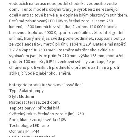
vedoucích na terasu nebo podél chodníku vedoucího vedle
domu. Tento model s oblými tvary je vyroben z nerezavějící
oceli v antracitové barvě a je doplněn bílým plastovým stínítkem.
Betů má zabudovaný LED 10W světelný zdroj s jasem 250
lumenů, a 300 lumenů bez stínítka, životností 10 000 hodin a
barevnou teplotou 4000 K, tj. přirozené bílé světlo. Inteligentní
snímač, který mění jas světla podle podmínek, rozpozná pohyb
ze vzdálenosti 5-8 metrů při úhlu záběru 120°. Baterie má napětí
3,7 V a kapacitu 2500 mAh. Rozměry nástěnného svítidla s
vypínačem jsou tyto: průměr 210 mm, výška 165 mm, montážní
průměr 100 mm. Krytí IP44 venkovní svítilny zaručuje, že je
chráněno proti vniknutí předmětů o průměru až 1 mm a proti
stříkající vodě z jakéhokoli směru.
Kategorie produktu :
Venkovní osvětlení
Typ :
Solarní lampy
Styl :
Moderní
Místnost :
terasa, zeď domu
Teplota barvy :
přírodní bílá
Světelný tok světelného zdroje (lm) :
250
Specifikace zdroje světla :
10W
Technologie LED :
ano
Ochrana IP :
IP44