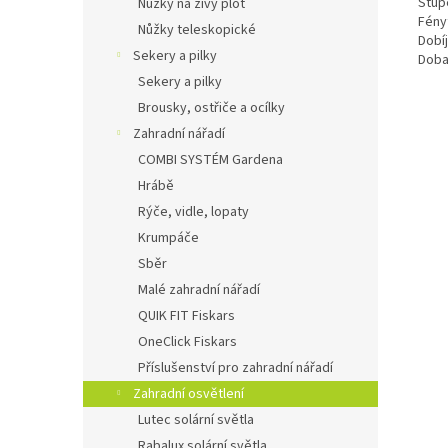
Stup
Nůžky na živý plot
Fény
Nůžky teleskopické
Dobíj
Sekery a pilky
Doba
Sekery a pilky
Brousky, ostřiče a ocílky
Zahradní nářadí
COMBI SYSTÉM Gardena
Hrábě
Rýče, vidle, lopaty
Krumpáče
Sběr
Malé zahradní nářadí
QUIK FIT Fiskars
OneClick Fiskars
Příslušenství pro zahradní nářadí
Zahradní osvětlení
Lutec solární světla
Rabalux solární světla