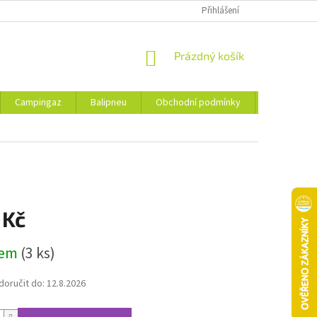
Přihlášení
NÁKUPNÍ
Prázdný košík
KOŠÍK
Campingaz
Balipneu
Obchodní podmínky
Kontakty
 Kč
dem
(3 ks)
oručit do:
12.8.2026