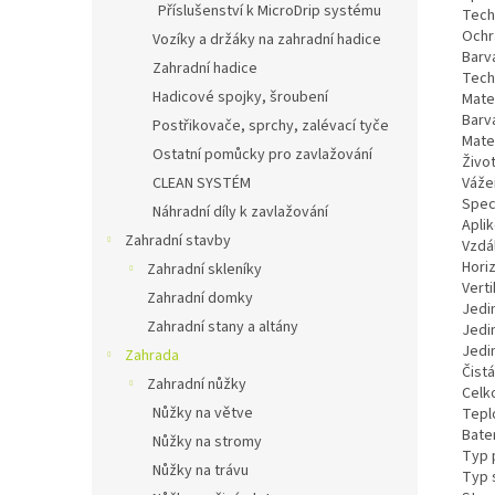
Příslušenství k MicroDrip systému
Tech
Ochr
Vozíky a držáky na zahradní hadice
Barv
Zahradní hadice
Tech
Hadicové spojky, šroubení
Mater
Barva
Postřikovače, sprchy, zalévací tyče
Mater
Ostatní pomůcky pro zavlažování
Život
Váže
CLEAN SYSTÉM
Speci
Náhradní díly k zavlažování
Apli
Zahradní stavby
Vzdá
Horiz
Zahradní skleníky
Verti
Zahradní domky
Jedin
Zahradní stany a altány
Jedin
Jedin
Zahrada
Čistá
Zahradní nůžky
Celk
Nůžky na větve
Teplo
Bater
Nůžky na stromy
Typ 
Nůžky na trávu
Typ 