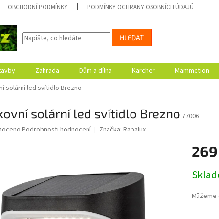
OBCHODNÍ PODMÍNKY
PODMÍNKY OCHRANY OSOBNÍCH ÚDAJŮ
HLEDAT
tavby
Zahrada
Dům a dílna
Kärcher
Mammotion
í solární led svítidlo Brezno
ovní solární led svítidlo Brezno
77006
né
noceno
Podrobnosti hodnocení
Značka:
Rabalux
ní
269
u
Měrná
Skla
cena:
ek.
Můžeme d