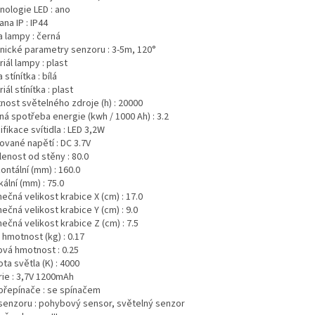
nologie LED :
ano
ana IP :
IP44
a lampy :
černá
nické parametry senzoru :
3-5m, 120°
iál lampy :
plast
 stínítka :
bílá
iál stínítka :
plast
nost světelného zdroje (h) :
20000
ná spotřeba energie (kwh / 1000 Ah) :
3.2
fikace svítidla :
LED 3,2W
kované napětí :
DC 3.7V
lenost od stěny :
80.0
ontální (mm) :
160.0
kální (mm) :
75.0
ečná velikost krabice X (cm) :
17.0
ečná velikost krabice Y (cm) :
9.0
ečná velikost krabice Z (cm) :
7.5
 hmotnost (kg) :
0.17
ová hmotnost :
0.25
ta světla (K) :
4000
ie :
3,7V 1200mAh
přepínače :
se spínačem
senzoru :
pohybový sensor, světelný senzor