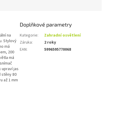
Doplňkové parametry
lní na
Kategorie
:
Zahradní osvětlení
u. Stylový
Záruka
:
2 roky
zno má
EAN
:
5996595770068
kem, 200
světla má
 snímač
 upraví jas
d stěny 80
ru až 1 mm