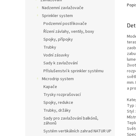
Zavlažování
Popi
Nadzemní zavlažovače
Sprinkler system
Podzemní postřikovače
Det
Řízení závlahy, ventily, boxy
Mode
Spojky, přípojky
tera
Trubky
zaobl
zabu
Vodní zásuvky
lumen
Sady k zavlažování
život
rozp
Příslušenství k sprinkler systému
svět
Microdrip system
mm. 
Kapače
a pro
Trysky rozprašovací
Kate
Spojky, redukce
Typ 
Trubky, držáky
Styl 
Míst
Sady pro zavlažování balkónů,
Tepl
záhonů
Svět
Systém vertikálních zahrad NATUR UP
Speci