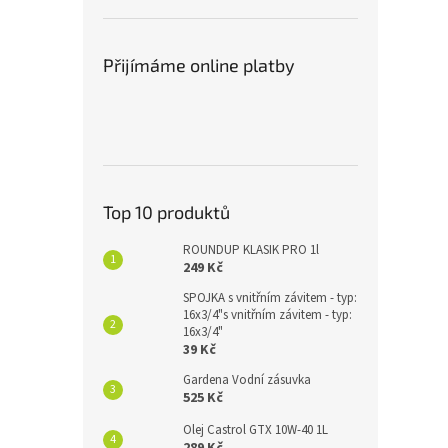
Přijímáme online platby
Top 10 produktů
ROUNDUP KLASIK PRO 1l
249 Kč
SPOJKA s vnitřním závitem - typ:
16x3/4"s vnitřním závitem - typ:
16x3/4"
39 Kč
Gardena Vodní zásuvka
525 Kč
Olej Castrol GTX 10W-40 1L