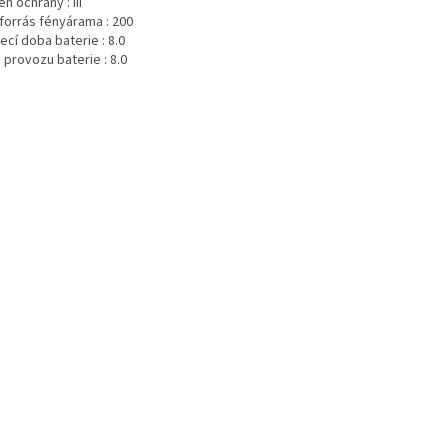
eň ochrany :
III
forrás fényárama :
200
ecí doba baterie :
8.0
 provozu baterie :
8.0