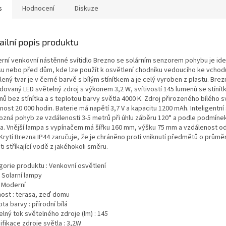
s
Hodnocení
Diskuze
ailní popis produktu
rní venkovní nástěnné svítidlo Brezno se solárním senzorem pohybu je ideá
su nebo před dům, kde lze použít k osvětlení chodníku vedoucího ke vchod
ený tvar je v černé barvě s bílým stínítkem a je celý vyroben z plastu. Bre
dovaný LED světelný zdroj s výkonem 3,2 W, svítivostí 145 lumenů se stínít
ů bez stínítka a s teplotou barvy světla 4000 K. Zdroj přirozeného bílého 
nost 20 000 hodin. Baterie má napětí 3,7 V a kapacitu 1200 mAh. Inteligentní
ozná pohyb ze vzdálenosti 3-5 metrů při úhlu záběru 120° a podle podmínek
la. Vnější lampa s vypínačem má šířku 160 mm, výšku 75 mm a vzdálenost o
Krytí Brezna IP44 zaručuje, že je chráněno proti vniknutí předmětů o průmě
ti stříkající vodě z jakéhokoli směru.
gorie produktu :
Venkovní osvětlení
:
Solarní lampy
:
Moderní
nost :
terasa, zeď domu
ota barvy :
přírodní bílá
elný tok světelného zdroje (lm) :
145
fikace zdroje světla :
3,2W