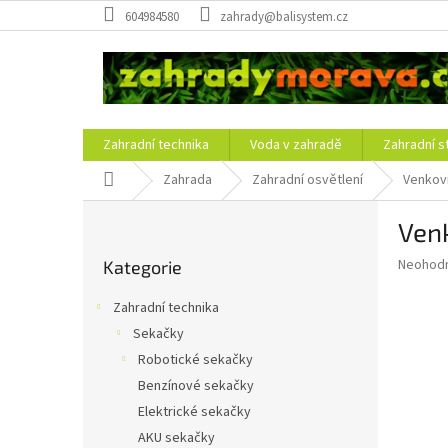
Přejít
604984580
zahrady@balisystem.cz
na
obsah
Zahradní technika
Voda v zahradě
Zahradní s
Domů
Zahrada
Zahradní osvětlení
Venkovn
P
Venk
o
Přeskočit
s
Průměr
Neohod
Kategorie
kategorie
t
hodnoce
r
produkt
Zahradní technika
a
je
Sekačky
0,0
n
z
Robotické sekačky
n
5
í
Benzínové sekačky
hvězdič
p
Elektrické sekačky
a
AKU sekačky