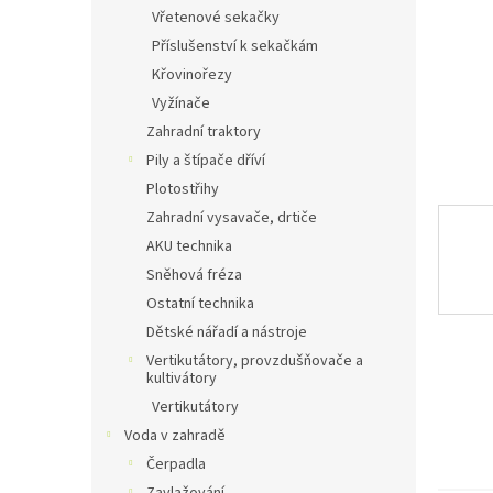
n
Vřetenové sekačky
e
Příslušenství k sekačkám
l
Křovinořezy
Vyžínače
Zahradní traktory
Pily a štípače dříví
Plotostřihy
Zahradní vysavače, drtiče
AKU technika
Sněhová fréza
Ostatní technika
Dětské nářadí a nástroje
Vertikutátory, provzdušňovače a
kultivátory
Vertikutátory
Voda v zahradě
Čerpadla