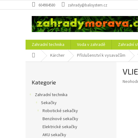
Přejít
604984580
zahrady@balisystem.cz
na
obsah
Zahradní technika
Voda v zahradě
Zahradní s
Domů
Kärcher
Příslušenství k vysavačům
P
VLI
o
Přeskočit
s
Průměr
Neohod
Kategorie
kategorie
t
hodnoce
r
produkt
Zahradní technika
a
je
Sekačky
0,0
n
z
Robotické sekačky
n
5
í
Benzínové sekačky
hvězdič
p
Elektrické sekačky
a
AKU sekačky