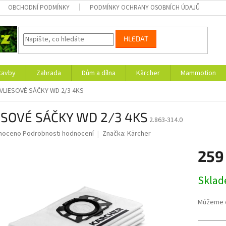
OBCHODNÍ PODMÍNKY
PODMÍNKY OCHRANY OSOBNÍCH ÚDAJŮ
HLEDAT
tavby
Zahrada
Dům a dílna
Kärcher
Mammotion
VLIESOVÉ SÁČKY WD 2/3 4KS
ESOVÉ SÁČKY WD 2/3 4KS
2.863-314.0
né
noceno
Podrobnosti hodnocení
Značka:
Kärcher
ní
259
u
Měrná
Skla
cena:
ek.
Můžeme d