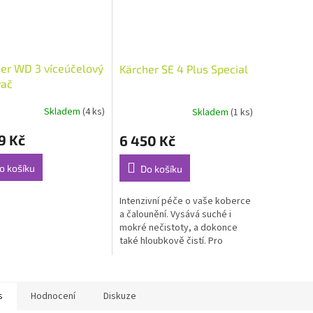
er WD 3 víceúčelový
Kärcher SE 4 Plus Special
vač
Skladem
(4 ks)
Skladem
(1 ks)
rné
cení
9 Kč
6 450 Kč
ktu
o košíku
Do košíku
Intenzivní péče o vaše koberce
ček.
a čalounění. Vysává suché i
mokré nečistoty, a dokonce
také hloubkově čistí. Pro
textilie znovu jako nové i v
domácnostech se zvířecími
mazlíčky a...
s
Hodnocení
Diskuze