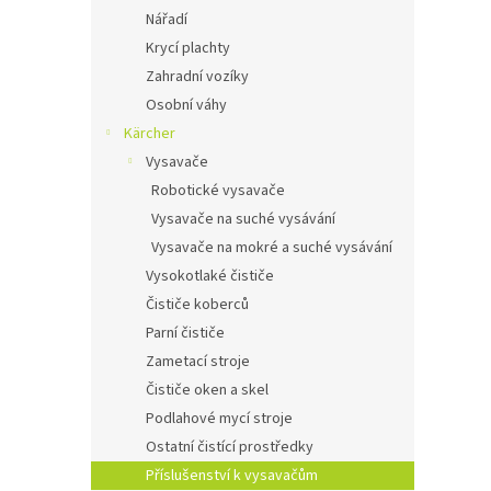
Nářadí
Krycí plachty
Zahradní vozíky
Osobní váhy
Kärcher
Vysavače
Robotické vysavače
Vysavače na suché vysávání
Vysavače na mokré a suché vysávání
Vysokotlaké čističe
Čističe koberců
Parní čističe
Zametací stroje
Čističe oken a skel
Podlahové mycí stroje
Ostatní čistící prostředky
Příslušenství k vysavačům