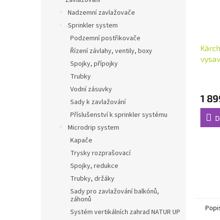
Zavlažování
Nadzemní zavlažovače
Sprinkler system
Podzemní postřikovače
Kärch
Řízení závlahy, ventily, boxy
vysa
Spojky, přípojky
Trubky
Průmě
hodno
Vodní zásuvky
1 89
produ
Sady k zavlažování
je
Příslušenství k sprinkler systému
5,0
D
z
Microdrip system
5
Kapače
hvězdi
Trysky rozprašovací
Spojky, redukce
Trubky, držáky
Sady pro zavlažování balkónů,
záhonů
Popi
Systém vertikálních zahrad NATUR UP