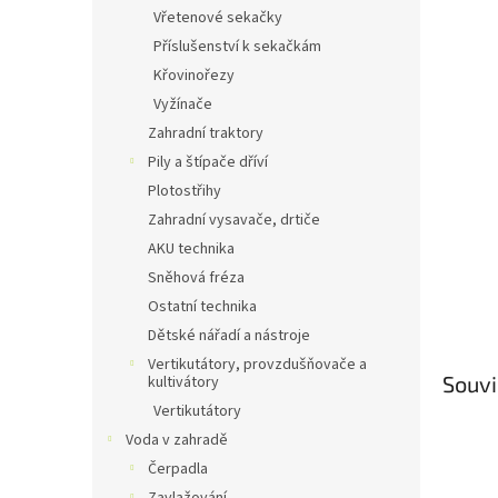
n
Vřetenové sekačky
e
Příslušenství k sekačkám
l
Křovinořezy
Vyžínače
Zahradní traktory
Pily a štípače dříví
Plotostřihy
Zahradní vysavače, drtiče
AKU technika
Sněhová fréza
Ostatní technika
Dětské nářadí a nástroje
Vertikutátory, provzdušňovače a
Souvi
kultivátory
Vertikutátory
Voda v zahradě
Čerpadla