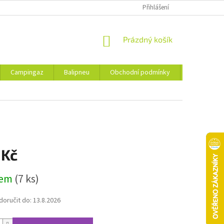
Přihlášení
NÁKUPNÍ
Prázdný košík
KOŠÍK
Campingaz
Balipneu
Obchodní podmínky
Kontakty
 Kč
dem
(7 ks)
oručit do:
13.8.2026