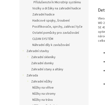
Příslušenství k MicroDrip systému
Vozíky a držáky na zahradní hadice
Det
Zahradní hadice
Vlie
Hadicové spojky, šroubení
WD 2
Postřikovače, sprchy, zalévací tyče
SE 40
opti
Ostatní pomůcky pro zavlažování
náro
CLEAN SYSTÉM
celk
Náhradní díly k zavlažování
Zahradní stavby
Zahradní skleníky
Zahradní domky
Zahradní stany a altány
Zahrada
Zahradní nůžky
Nůžky na větve
Nůžky na stromy
Nůžky na trávu