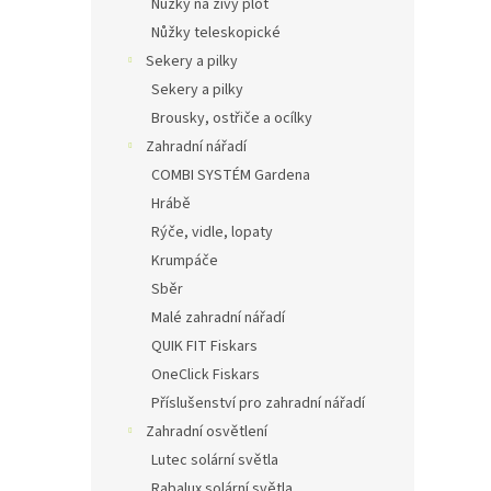
Nůžky na živý plot
Nůžky teleskopické
Sekery a pilky
Sekery a pilky
Brousky, ostřiče a ocílky
Zahradní nářadí
COMBI SYSTÉM Gardena
Hrábě
Rýče, vidle, lopaty
Krumpáče
Sběr
Malé zahradní nářadí
QUIK FIT Fiskars
OneClick Fiskars
Příslušenství pro zahradní nářadí
Zahradní osvětlení
Lutec solární světla
Rabalux solární světla