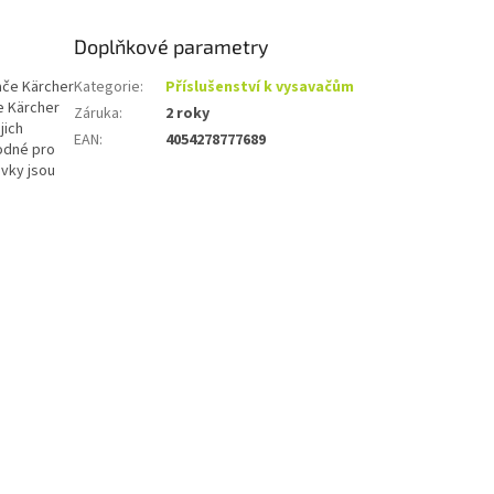
Doplňkové parametry
ače Kärcher
Kategorie
:
Příslušenství k vysavačům
e Kärcher
Záruka
:
2 roky
jich
EAN
:
4054278777689
odné pro
ávky jsou