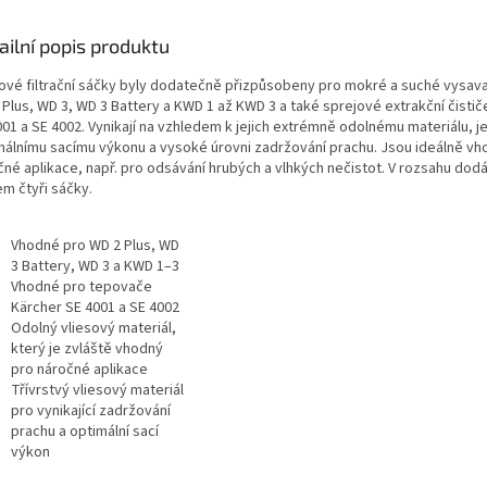
ailní popis produktu
sové filtrační sáčky byly dodatečně přizpůsobeny pro mokré a suché vysav
 Plus, WD 3, WD 3 Battery a KWD 1 až KWD 3 a také sprejové extrakční čistič
01 a SE 4002. Vynikají na vzhledem k jejich extrémně odolnému materiálu, je
málnímu sacímu výkonu a vysoké úrovni zadržování prachu. Jsou ideálně vh
čné aplikace, např. pro odsávání hrubých a vlhkých nečistot. V rozsahu dod
em čtyři sáčky.
Vhodné pro WD 2 Plus, WD
3 Battery, WD 3 a KWD 1–3
Vhodné pro tepovače
Kärcher SE 4001 a SE 4002
Odolný vliesový materiál,
který je zvláště vhodný
pro náročné aplikace
Třívrstvý vliesový materiál
pro vynikající zadržování
prachu a optimální sací
výkon