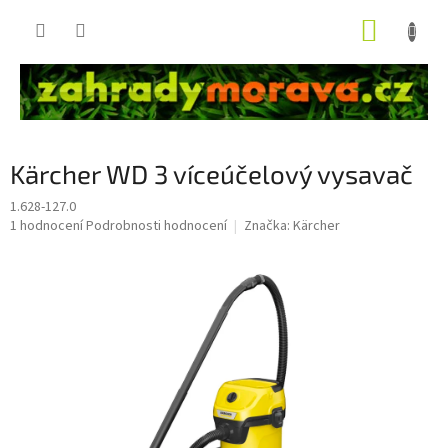
Přejít
NÁKUP
na
obsah
KOŠÍK
Kärcher WD 3 víceúčelový vysavač
1.628-127.0
Průměrné
1 hodnocení
Podrobnosti hodnocení
Značka:
Kärcher
hodnocení
produktu
je
5,0
z
5
hvězdiček.