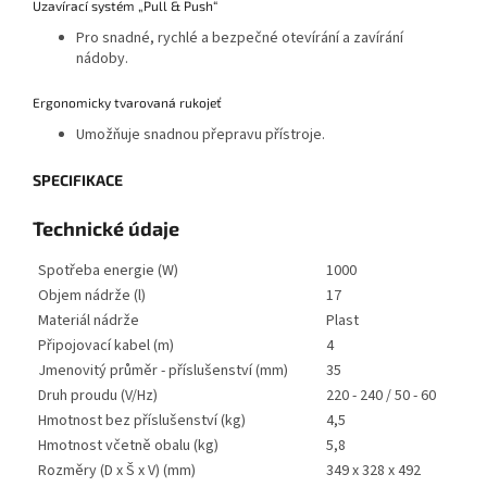
Uzavírací systém „Pull & Push“
Pro snadné, rychlé a bezpečné otevírání a zavírání
nádoby.
Ergonomicky tvarovaná rukojeť
Umožňuje snadnou přepravu přístroje.
SPECIFIKACE
Technické údaje
Spotřeba energie (W)
1000
Objem nádrže (l)
17
Materiál nádrže
Plast
Připojovací kabel (m)
4
Jmenovitý průměr - příslušenství (mm)
35
Druh proudu (V/
Hz
)
220 - 240 / 50 - 60
Hmotnost bez příslušenství (kg)
4,5
Hmotnost včetně obalu (kg)
5,8
Rozměry (D x Š x V) (mm)
349 x 328 x 492