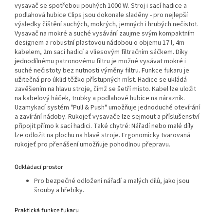
vysavač se spotřebou pouhých 1000 W. Stroj i sací hadice a
podlahová hubice Clips jsou dokonale sladěny - pro nejlepší
výsledky čištění suchých, mokrých, jemných i hrubých nečistot.
Vysavač na mokré a suché vysávání zaujme svým kompaktním
designem a robustní plastovou nádobou o objemu 17 l, 4m
kabelem, 2m sací hadicí a vliesovým filtračním sáčkem. Díky
jednodílnému patronovému filtru je možné vysávat mokré i
suché nečistoty bez nutnosti výměny filtru. Funkce fukaru je
užitečná pro úklid těžko přístupných míst. Hadice se ukládá
zavěšením na hlavu stroje, čímž se šetří místo. Kabel lze uložit
na kabelový háček, trubky a podlahové hubice na nárazník.
Uzamykací systém "Pull & Push" umožňuje jednoduché otevírání
a zavírání nádoby. Rukojeť vysavače lze sejmout a příslušenství
připojit přímo k sací hadici. Také chytré: Nářadí nebo malé díly
lze odložit na plochu na hlavě stroje. Ergonomicky tvarovaná
rukojeť pro přenášení umožňuje pohodlnou přepravu.
Odkládací prostor
Pro bezpečné odložení nářadí a malých dílů, jako jsou
šrouby a hřebíky.
Praktická funkce fukaru