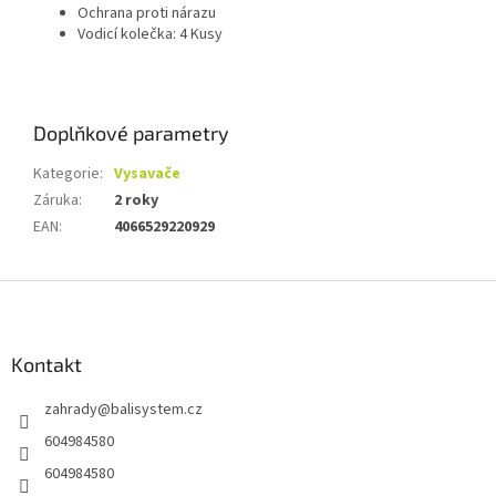
Ochrana proti nárazu
Vodicí kolečka: 4 Kusy
Doplňkové parametry
Kategorie
:
Vysavače
Záruka
:
2 roky
EAN
:
4066529220929
Z
á
p
a
Kontakt
t
zahrady
@
balisystem.cz
í
604984580
604984580