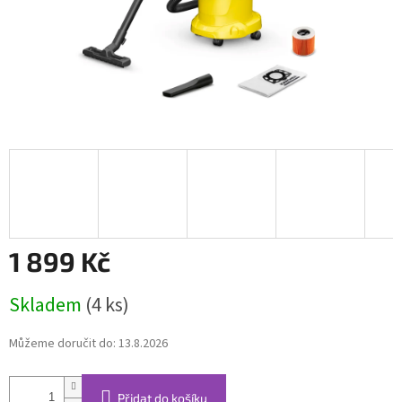
1 899 Kč
Měrná
Skladem
(4 ks)
cena:
Můžeme doručit do:
13.8.2026
Přidat do košíku