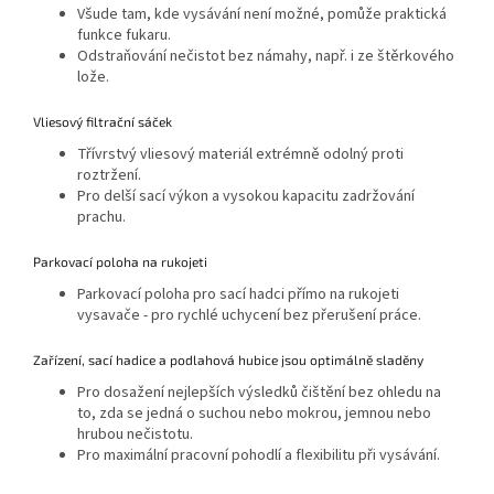
Všude tam, kde vysávání není možné, pomůže praktická
funkce fukaru.
Odstraňování nečistot bez námahy, např. i ze štěrkového
lože.
Vliesový filtrační sáček
Třívrstvý vliesový materiál extrémně odolný proti
roztržení.
Pro delší sací výkon a vysokou kapacitu zadržování
prachu.
Parkovací poloha na rukojeti
Parkovací poloha pro sací hadci přímo na rukojeti
vysavače - pro rychlé uchycení bez přerušení práce.
Zařízení, sací hadice a podlahová hubice jsou optimálně sladěny
Pro dosažení nejlepších výsledků čištění bez ohledu na
to, zda se jedná o suchou nebo mokrou, jemnou nebo
hrubou nečistotu.
Pro maximální pracovní pohodlí a flexibilitu při vysávání.