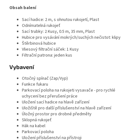
Obsah balení
Sací hadice: 2 m, s ohnutou rukojetí, Plast
Odnímatelná rukojeť
Sací trubky: 2 Kusy, 0.5 m, 35 mm, Plast
Hubice pro vysávání mokrých/suchých nečistot: klipy
Štěrbinová hubice
Vliesový filtrační sáček: 1 Kusy
Filtrační patrona: jeden kus
Vybavení
Otočný spínač (Zap/Vyp)
Funkce fukaru
Parkovací poloha na rukojeti vysavače - pro rychlé
uchycení bez přerušení práce
Uložení sací hadice na hlavě zařízení
Uložiště pro další příslušenství na hlavě zařízení
Úložný prostor pro drobné předměty
Sklopná rukojeť
Hák na kabel
Parkovací poloha
Uložení příslušenství na přístroji