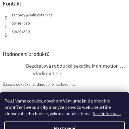
a
Kontakt
c
t
í
zahrady
@
balisystem.cz
í
p
r
604984580
v
604984580
k
y
v
ý
Hodnocení produktů
p
i
s
Bezdrátová robotická sekačka Mammotion LUBA mini 2 1500
u
Vladimír Lein
|
Hodnocení produktu je 5 z 5 hvězdiček.
Úžasná sekačka. Jednoduché nastavení....
Používáme cookies, abychom Vám umožnili pohodlné
ZDE NÁM MŮŽETE VLOŽIT HODNOCENÍ
prohlížení webu a díky analýze provozu webu neustále
zlepšovali jeho funkce, výkon a použitelnost.
Více informací
Nastavení