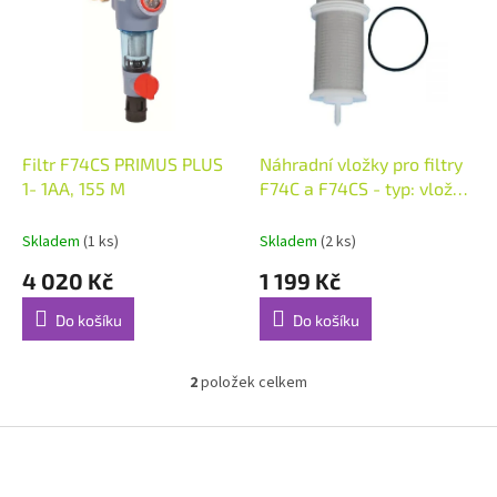
p
o
i
d
s
u
p
k
r
t
o
ů
d
Filtr F74CS PRIMUS PLUS
Náhradní vložky pro filtry
u
1- 1AA, 155 M
F74C a F74CS - typ: vložka
k
155 mesh
t
Skladem
(1 ks)
Skladem
(2 ks)
ů
4 020 Kč
1 199 Kč
Do košíku
Do košíku
2
položek celkem
O
v
l
Z
á
á
d
p
a