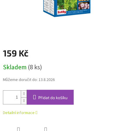
159 Kč
Měrná
Skladem
(8 ks)
cena:
Můžeme doručit do:
13.8.2026
Přidat do košíku
Detailní informace