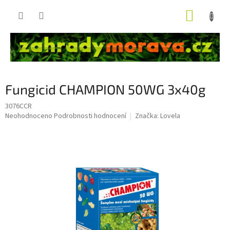
Přejít
NÁKUP
na
obsah
KOŠÍK
Fungicid CHAMPION 50WG 3x40g
3076CCR
Průměrné
Neohodnoceno
Podrobnosti hodnocení
Značka:
Lovela
hodnocení
produktu
je
0,0
z
5
hvězdiček.