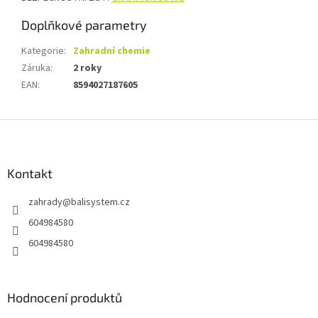
Doplňkové parametry
Kategorie
:
Zahradní chemie
Záruka
:
2 roky
EAN
:
8594027187605
Z
á
p
a
Kontakt
t
zahrady
@
balisystem.cz
í
604984580
604984580
Hodnocení produktů