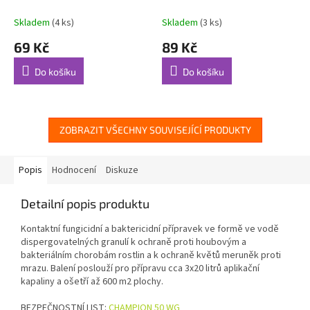
Skladem
(4 ks)
Skladem
(3 ks)
69 Kč
89 Kč
Do košíku
Do košíku
ZOBRAZIT VŠECHNY SOUVISEJÍCÍ PRODUKTY
Popis
Hodnocení
Diskuze
Detailní popis produktu
Kontaktní fungicidní a baktericidní přípravek ve formě ve vodě
dispergovatelných granulí k ochraně proti houbovým a
bakteriálním chorobám rostlin a k ochraně květů meruněk proti
mrazu. Balení poslouží pro přípravu cca 3x20 litrů aplikační
kapaliny a ošetří až 600 m2 plochy.
BEZPEČNOSTNÍ LIST:
CHAMPION 50 WG