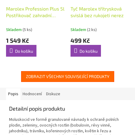
Marolex Profession Plus 5l
Tyč Marolex třítrysková
Postřikovač zahradní
svislá bez rukojeti nerez
malířský
Skladem
(5 ks)
Skladem
(2 ks)
1 549 Kč
499 Kč
Do košíku
Do košíku
ZOBRAZIT VŠECHNY SOUVISEJÍCÍ PRODUKTY
Popis
Hodnocení
Diskuze
Detailní popis produktu
Moluskocid ve formě granulované návnady k ochraně polních
plodin, zeleniny, ovocných rostlin (bobulovin, révy vinné,
jahodníku), trávníku, kořeninových rostlin, květin k řezu a