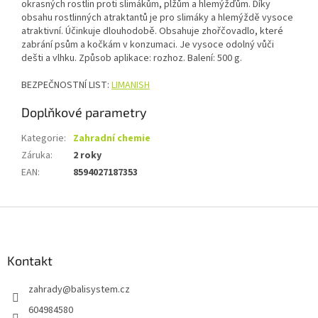
okrasných rostlin proti slimákům, plžům a hlemýžďům. Díky
obsahu rostlinných atraktantů je pro slimáky a hlemýždě vysoce
atraktivní. Účinkuje dlouhodobě. Obsahuje zhořčovadlo, které
zabrání psům a kočkám v konzumaci. Je vysoce odolný vůči
dešti a vlhku. Způsob aplikace: rozhoz. Balení: 500 g.
BEZPEČNOSTNÍ LIST:
LIMANISH
Doplňkové parametry
Kategorie
:
Zahradní chemie
Záruka
:
2 roky
EAN
:
8594027187353
Z
á
p
a
Kontakt
t
zahrady
@
balisystem.cz
í
604984580