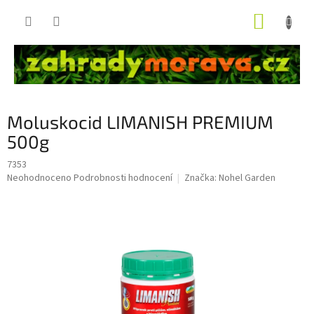
Přejít
NÁKUP
na
obsah
KOŠÍK
Moluskocid LIMANISH PREMIUM
500g
7353
Průměrné
Neohodnoceno
Podrobnosti hodnocení
Značka:
Nohel Garden
hodnocení
produktu
je
0,0
z
5
hvězdiček.