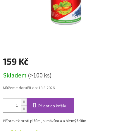
159 Kč
Měrná
Skladem
(>100 ks)
cena:
Můžeme doručit do:
13.8.2026
Přidat do košíku
Přípravek proti plžům, slimákům a a hlemýžďům