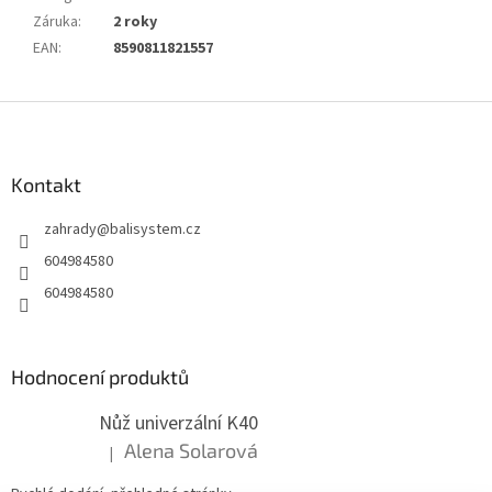
Záruka
:
2 roky
EAN
:
8590811821557
Z
á
p
a
Kontakt
t
zahrady
@
balisystem.cz
í
604984580
604984580
Hodnocení produktů
Nůž univerzální K40
Alena Solarová
|
Hodnocení produktu je 5 z 5 hvězdiček.