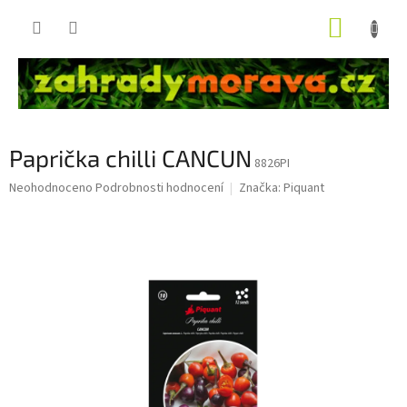
Přejít
NÁKUP
na
obsah
KOŠÍK
Paprička chilli CANCUN
8826PI
Průměrné
Neohodnoceno
Podrobnosti hodnocení
Značka:
Piquant
hodnocení
produktu
je
0,0
z
5
hvězdiček.