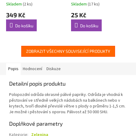
Skladem
(2 ks)
Skladem
(17 ks)
349 Kč
25 Kč
Do košíku
Do košíku
ZOBRAZIT VŠECHNY SOUVISEJÍCÍ PRODUKTY
Popis
Hodnocení
Diskuze
Detailní popis produktu
Polopozdní odrůda okrasné pálivé papriky. Odrůda je vhodná k
pěstování ve středně velkých nádobách na balkónech nebo v
krytech, tvoří dlouhé převislé větve s plody o průměru 1-1,5 cm.
Je možné i pěstování s oporou. Pálivost až 50 000 SHU.
Doplňkové parametry
Kategorie
:
Zelenina