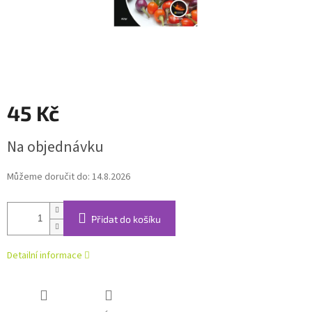
45 Kč
Měrná
Na objednávku
cena:
Můžeme doručit do:
14.8.2026
Přidat do košíku
Detailní informace