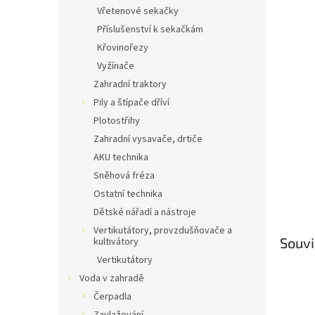
n
Vřetenové sekačky
e
Příslušenství k sekačkám
l
Křovinořezy
Vyžínače
Zahradní traktory
Pily a štípače dříví
Plotostřihy
Zahradní vysavače, drtiče
AKU technika
Sněhová fréza
Ostatní technika
Dětské nářadí a nástroje
Vertikutátory, provzdušňovače a
Souvi
kultivátory
Vertikutátory
Voda v zahradě
Čerpadla