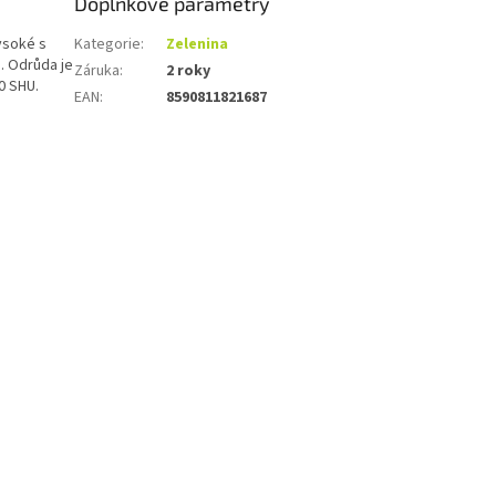
Doplňkové parametry
ysoké s
Kategorie
:
Zelenina
. Odrůda je
Záruka
:
2 roky
0 SHU.
EAN
:
8590811821687