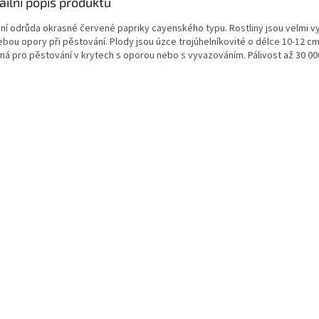
ailní popis produktu
ní odrůda okrasné červené papriky cayenského typu. Rostliny jsou velmi v
ebou opory při pěstování. Plody jsou úzce trojúhelníkovité o délce 10-12 cm
ná pro pěstování v krytech s oporou nebo s vyvazováním. Pálivost až 30 00