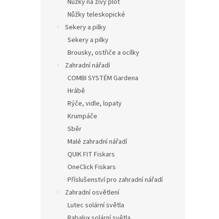
Nůžky na živý plot
Nůžky teleskopické
Sekery a pilky
Sekery a pilky
Brousky, ostřiče a ocílky
Zahradní nářadí
COMBI SYSTÉM Gardena
Hrábě
Rýče, vidle, lopaty
Krumpáče
Sběr
Malé zahradní nářadí
QUIK FIT Fiskars
OneClick Fiskars
Příslušenství pro zahradní nářadí
Zahradní osvětlení
Lutec solární světla
Rabalux solární světla