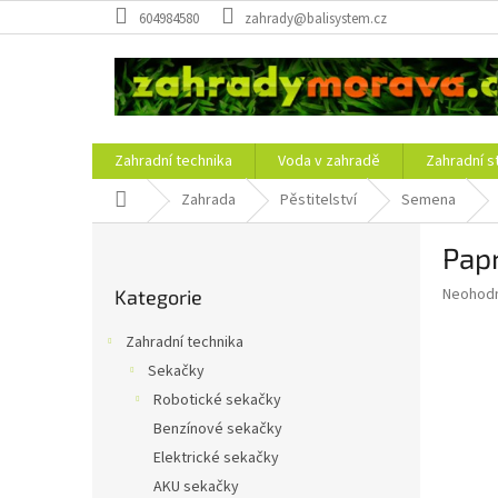
Přejít
604984580
zahrady@balisystem.cz
na
obsah
Zahradní technika
Voda v zahradě
Zahradní s
Domů
Zahrada
Pěstitelství
Semena
P
Papr
o
Přeskočit
s
Průměr
Neohod
Kategorie
kategorie
t
hodnoce
r
produkt
Zahradní technika
a
je
Sekačky
0,0
n
z
Robotické sekačky
n
5
í
Benzínové sekačky
hvězdič
p
Elektrické sekačky
a
AKU sekačky