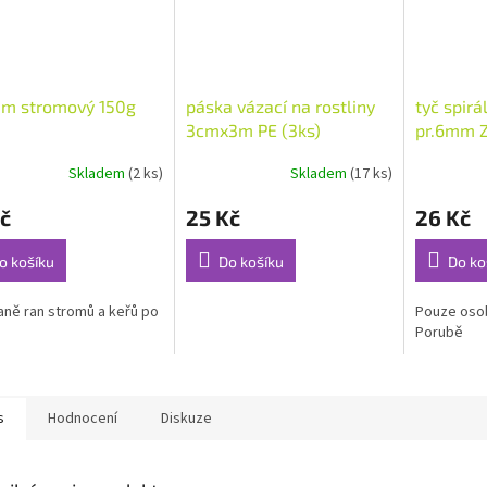
ám stromový 150g
páska vázací na rostliny
tyč spir
3cmx3m PE (3ks)
pr.6mm 
Skladem
(2 ks)
Skladem
(17 ks)
č
25 Kč
26 Kč
o košíku
Do košíku
Do ko
aně ran stromů a keřů po
Pouze osob
Porubě
s
Hodnocení
Diskuze