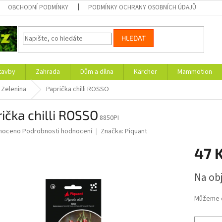
OBCHODNÍ PODMÍNKY
PODMÍNKY OCHRANY OSOBNÍCH ÚDAJŮ
HLEDAT
tavby
Zahrada
Dům a dílna
Kärcher
Mammotion
Zelenina
Paprička chilli ROSSO
ička chilli ROSSO
8850PI
né
noceno
Podrobnosti hodnocení
Značka:
Piquant
ní
47 
u
Měrná
Na ob
cena:
ek.
Můžeme d