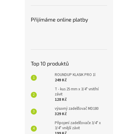
Přijímáme online platby
Top 10 produktů
ROUNDUP KLASIK PRO 1l
249 Kč
T - kus 25 mm x 3/4" vnitřní
závit
128 Kč
výsuvný zadešťovač MD180
329 Kč
Připojení zadešťovače 3/4" x
3/4" vnější závit
199 Kč