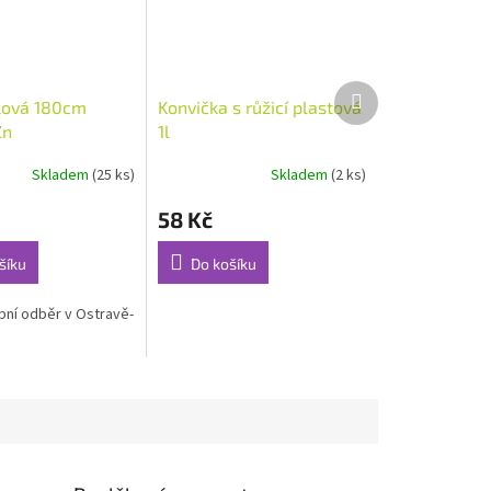
Další
álová 180cm
Konvička s růžicí plastová
produkt
Zn
1l
Skladem
(25 ks)
Skladem
(2 ks)
58 Kč
šíku
Do košíku
ní odběr v Ostravě-