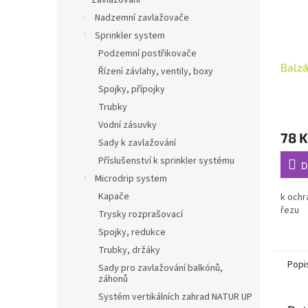
Zavlažování
Nadzemní zavlažovače
Sprinkler system
Podzemní postřikovače
Balz
Řízení závlahy, ventily, boxy
Spojky, přípojky
Trubky
Vodní zásuvky
78 K
Sady k zavlažování
Příslušenství k sprinkler systému
D
Microdrip system
Kapače
k ochr
řezu
Trysky rozprašovací
Spojky, redukce
Trubky, držáky
Popi
Sady pro zavlažování balkónů,
záhonů
Systém vertikálních zahrad NATUR UP