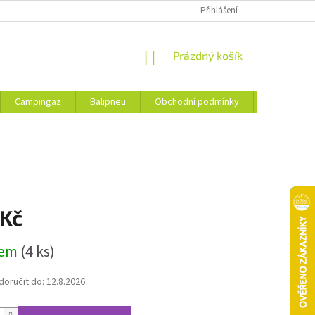
Přihlášení
NÁKUPNÍ
Prázdný košík
KOŠÍK
Campingaz
Balipneu
Obchodní podmínky
Kontakty
 Kč
dem
(4 ks)
oručit do:
12.8.2026