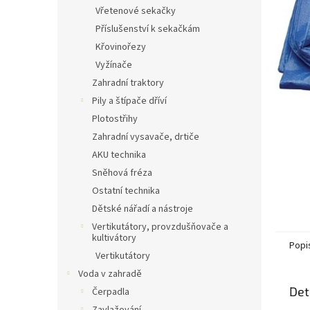
n
Vřetenové sekačky
e
Příslušenství k sekačkám
l
Křovinořezy
Vyžínače
Zahradní traktory
Pily a štípače dříví
Plotostřihy
Zahradní vysavače, drtiče
AKU technika
Sněhová fréza
Ostatní technika
Dětské nářadí a nástroje
Vertikutátory, provzdušňovače a
kultivátory
Popi
Vertikutátory
Voda v zahradě
Det
Čerpadla