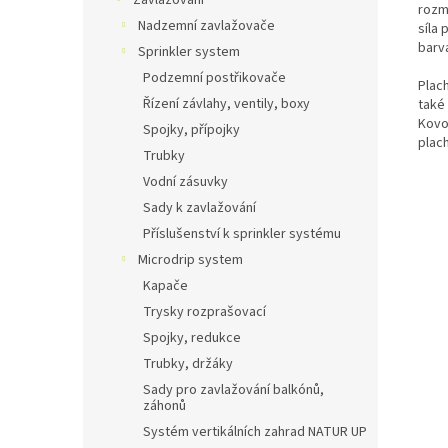
Zavlažování
rozmě
Nadzemní zavlažovače
síla 
barv
Sprinkler system
Podzemní postřikovače
Plach
Řízení závlahy, ventily, boxy
také 
Kovo
Spojky, přípojky
plach
Trubky
Vodní zásuvky
Sady k zavlažování
Příslušenství k sprinkler systému
Microdrip system
Kapače
Trysky rozprašovací
Spojky, redukce
Trubky, držáky
Sady pro zavlažování balkónů,
záhonů
Systém vertikálních zahrad NATUR UP