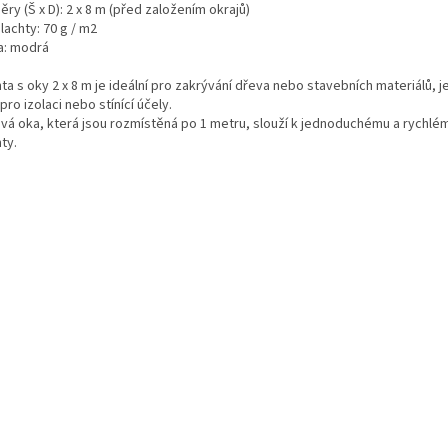
ry (Š x D): 2 x 8 m (před založením okrajů)
plachty: 70 g / m2
a: modrá
ta s oky 2 x 8 m je ideální pro zakrývání dřeva nebo stavebních materiálů, 
pro izolaci nebo stínící účely.
vá oka, která jsou rozmístěná po 1 metru, slouží k jednoduchému a rychlé
ty.