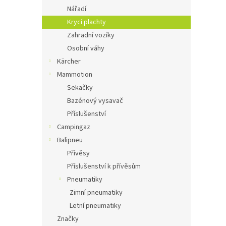
Nářadí
Krycí plachty
Zahradní vozíky
Osobní váhy
Kärcher
Mammotion
Sekačky
Bazénový vysavač
Příslušenství
Campingaz
Balipneu
Přívěsy
Příslušenství k přívěsům
Pneumatiky
Zimní pneumatiky
Letní pneumatiky
Značky