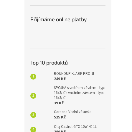
Přijímáme online platby
Top 10 produktů
ROUNDUP KLASIK PRO 1l
249 Kč
SPOJKA s vnitřním závitem - typ:
16x3/4"s vnitřním závitem - typ:
16x3/4"
39 Kč
Gardena Vodní zásuvka
525 Kč
Olej Castrol GTX 10W-40 1L