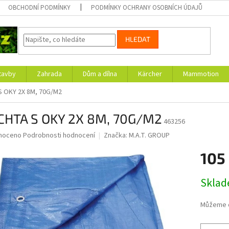
OBCHODNÍ PODMÍNKY
PODMÍNKY OCHRANY OSOBNÍCH ÚDAJŮ
HLEDAT
tavby
Zahrada
Dům a dílna
Kärcher
Mammotion
 OKY 2X 8M, 70G/M2
CHTA S OKY 2X 8M, 70G/M2
463256
né
noceno
Podrobnosti hodnocení
Značka:
M.A.T. GROUP
ní
105
u
Měrná
Skla
cena:
ek.
Můžeme d