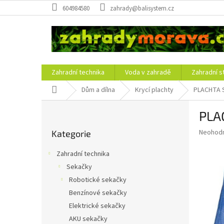
Přejít
604984580
zahrady@balisystem.cz
na
obsah
Zahradní technika
Voda v zahradě
Zahradní s
Domů
Dům a dílna
Krycí plachty
PLACHTA S
P
PLA
o
Přeskočit
s
Průměr
Neohod
Kategorie
kategorie
t
hodnoce
r
produkt
Zahradní technika
a
je
Sekačky
0,0
n
z
Robotické sekačky
n
5
í
Benzínové sekačky
hvězdič
p
Elektrické sekačky
a
AKU sekačky