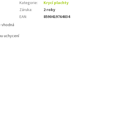
Kategorie
:
Krycí plachty
Záruka
:
2 roky
EAN
:
8590419764034
je vhodná
mu uchycení