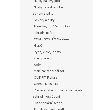
Nůžky na živý plot
Nůžky teleskopické
Sekery a pilky
Sekery a pilky
Brousky, ostřiče a ocílky
Zahradní nářadí
COMBI SYSTÉM Gardena
Hrábě
Rýče, vidle, lopaty
Krumpáče
Sběr
Malé zahradní nářadí
QUIK FIT Fiskars
OneClick Fiskars
Příslušenství pro zahradní nářadí
Zahradní osvětlení
Lutec solární světla
Rabalux solární světla