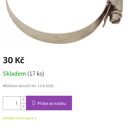
30 Kč
Měrná
Skladem
(17 ks)
cena:
Můžeme doručit do:
13.8.2026
Přidat do košíku
Detailní informace