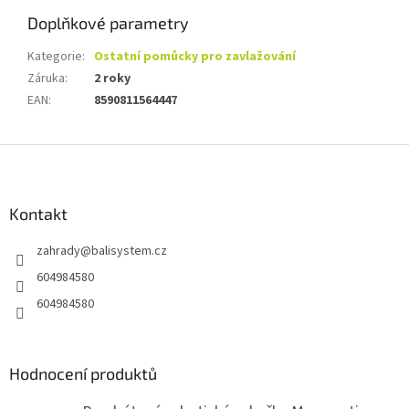
Doplňkové parametry
Kategorie
:
Ostatní pomůcky pro zavlažování
Záruka
:
2 roky
EAN
:
8590811564447
Z
á
p
a
Kontakt
t
zahrady
@
balisystem.cz
í
604984580
604984580
Hodnocení produktů