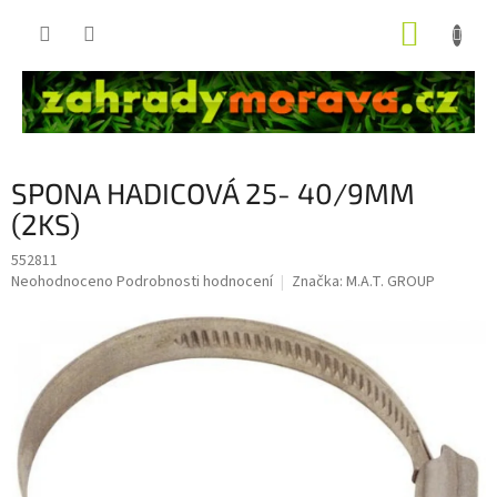
Přejít
NÁKUP
na
obsah
KOŠÍK
SPONA HADICOVÁ 25- 40/9MM
(2KS)
552811
Průměrné
Neohodnoceno
Podrobnosti hodnocení
Značka:
M.A.T. GROUP
hodnocení
produktu
je
0,0
z
5
hvězdiček.