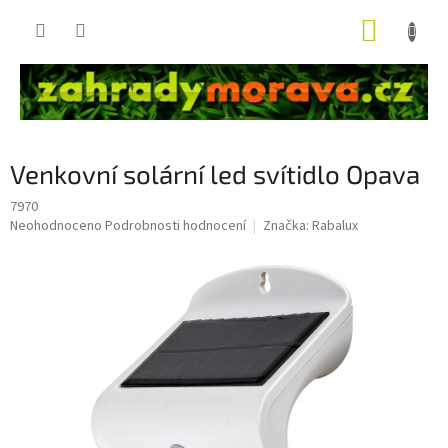
Přejít
NÁKUP
na
obsah
KOŠÍK
Venkovní solární led svítidlo Opava
7970
Průměrné
Neohodnoceno
Podrobnosti hodnocení
Značka:
Rabalux
hodnocení
produktu
je
0,0
z
5
hvězdiček.