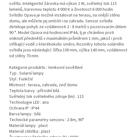
světlo. Inteligentní žárovka má výkon 2 W, světelný tok 115
lumenů, barevnou teplotu 4 000 K a životnost 6 000 hodin.
Svítidlo Opava je možné instalovat na terasu, na vnější stěnu
domu, ale můžete jej umístit i na zahradu. Senzor svítidla
detekuje pohyb ze vzdálenosti 2 - 8 metrů s pozorovacím úhlem
90 °. Model Opava má hodnocení IP44, tj je chráněno proti
vniknutí předmětů s maximálním průměrem 1 mm, jakož i proti
stříkající vodě z kteréhokoliv směru. Rozměry tohoto solárního
svítidla jsou následující: šířka 100 mm, výška 140 mm, vzdálenost
od stěny 70 mm.
Kategorie produktu :
Venkovní osvětlení
Typ :
Solarní lampy
Styl :
Funkční
Místnost :
terasa, zahrada, zeď domu
Teplota barvy :
přírodní bílá
Světelný tok světelného zdroje (lm) :
115
Technologie LED :
ano
Ochrana IP :
IP44
Barva lampy :
bílá
Technické parametry senzoru :
2-8m, 90°
Materiál lampy :
plast
Materiál stínítka :
plast