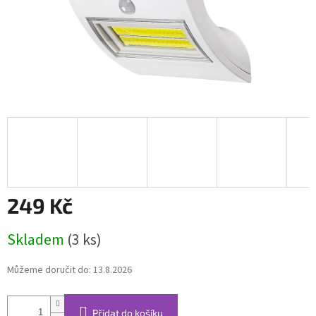
249 Kč
Měrná
Skladem
(3 ks)
cena:
Můžeme doručit do:
13.8.2026
Přidat do košíku