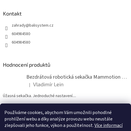
á
p
a
Kontakt
t
zahrady
@
balisystem.cz
í
604984580
604984580
Hodnocení produktů
Bezdrátová robotická sekačka Mammotion LUBA mini 2 1500
Vladimír Lein
|
Hodnocení produktu je 5 z 5 hvězdiček.
Úžasná sekačka. Jednoduché nastavení....
Používáme cookies, abychom Vám umožnili pohodlné
ZDE NÁM MŮŽETE VLOŽIT HODNOCENÍ
prohlížení webu a díky analýze provozu webu neustále
zlepšovali jeho funkce, výkon a použitelnost.
Více informací