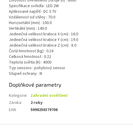
Životnost světelného zdroje (h) :
6000
Specifikace svítidla :
LED 2W
Aplikované napětí :
DC 3.7V
Vzdálenost od stěny :
70.0
Horizontální (mm) :
100.0
Vertikální (mm) :
140.0
Jedinečná velikost krabice X (cm) :
16.0
Jedinečná velikost krabice Y (cm) :
19.0
Jedinečná velikost krabice Z (cm) :
8.0
Čistá hmotnost (kg) :
0.16
Celková hmotnost :
0.22
Teplota světla (K) :
4000
Typ senzoru :
pohybový sensor
Stupeň ochrany :
III
Doplňkové parametry
Kategorie
:
Zahradní osvětlení
Záruka
:
2 roky
EAN
:
5998250379708
Z