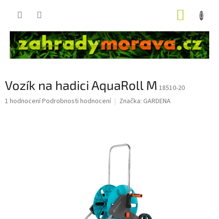
Přejít
NÁKUP
na
obsah
KOŠÍK
Vozík na hadici AquaRoll M
18510-20
Průměrné
1 hodnocení
Podrobnosti hodnocení
Značka:
GARDENA
hodnocení
produktu
je
5,0
z
5
hvězdiček.