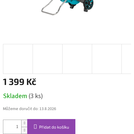
1 399 Kč
Měrná
Skladem
(3 ks)
cena:
Můžeme doručit do:
13.8.2026
Přidat do košíku