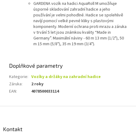
GARDENA vozík na hadici AquaRoll M umožňuje
úsporné skladování zahradní hadice a jeho
používání je velmi pohodlné. Hadice se spolehlivě
navíjí pomocí velké pevné kliky s plastovými
komponenty. Moderní ochrana proti mrazu a záruka
v trvání 5 let jsou známkou kvality “Made in
Germany”. Maximální náviny - 60 m 13 mm (1/2"), 50
m 15 mm (5/8"), 35 m 19 mm (3/4").
Doplňkové parametry
Kategorie
:
Vozíky a držáky na zahradní hadice
Záruka
:
2 roky
EAN
:
4078500033114
Z
á
p
a
Kontakt
t