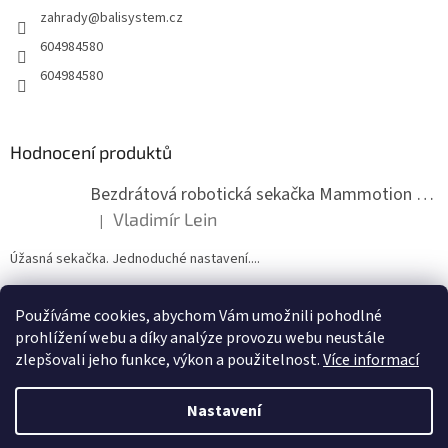
zahrady
@
balisystem.cz
í
604984580
604984580
Hodnocení produktů
Bezdrátová robotická sekačka Mammotion LUBA mini 2 1500
Vladimír Lein
|
Hodnocení produktu je 5 z 5 hvězdiček.
Úžasná sekačka. Jednoduché nastavení....
Používáme cookies, abychom Vám umožnili pohodlné
ZDE NÁM MŮŽETE VLOŽIT HODNOCENÍ
prohlížení webu a díky analýze provozu webu neustále
zlepšovali jeho funkce, výkon a použitelnost.
Více informací
Nastavení
Vytvořil Shoptet