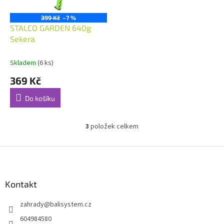
399 Kč
–7 %
STALCO GARDEN 640g
Sekera
Skladem
(6 ks)
369 Kč
Do košíku
3
položek celkem
O
v
l
Z
á
á
d
p
a
a
Kontakt
c
t
í
zahrady
@
balisystem.cz
í
p
r
604984580