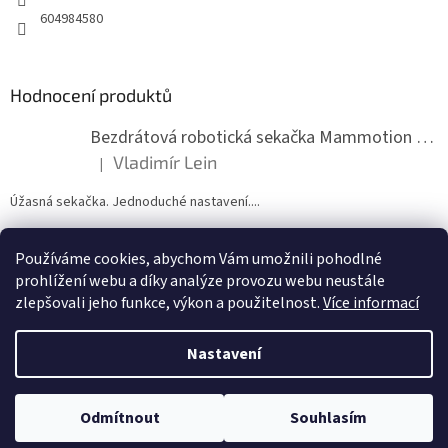
v
604984580
k
y
v
ý
Hodnocení produktů
p
i
s
Bezdrátová robotická sekačka Mammotion LUBA mini 2 1500
u
Vladimír Lein
|
Hodnocení produktu je 5 z 5 hvězdiček.
Úžasná sekačka. Jednoduché nastavení....
Používáme cookies, abychom Vám umožnili pohodlné
ZDE NÁM MŮŽETE VLOŽIT HODNOCENÍ
prohlížení webu a díky analýze provozu webu neustále
zlepšovali jeho funkce, výkon a použitelnost.
Více informací
Nastavení
Vytvořil Shoptet
Odmítnout
Souhlasím
Copyright 2026
zahradymorava.cz
. Všechna práva vyhrazena.