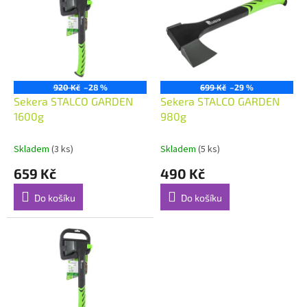
p
o
i
d
s
u
p
k
r
t
o
ů
920 Kč
–28 %
699 Kč
–29 %
d
Sekera STALCO GARDEN
Sekera STALCO GARDEN
u
1600g
980g
k
t
Skladem
(3 ks)
Skladem
(5 ks)
ů
659 Kč
490 Kč
Do košíku
Do košíku