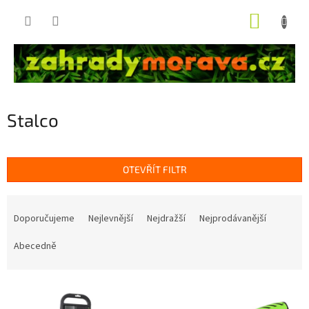
Přejít
NÁKUP
na
obsah
KOŠÍK
Stalco
OTEVŘÍT FILTR
Ř
a
Doporučujeme
Nejlevnější
Nejdražší
Nejprodávanější
z
e
Abecedně
n
í
V
p
ý
r